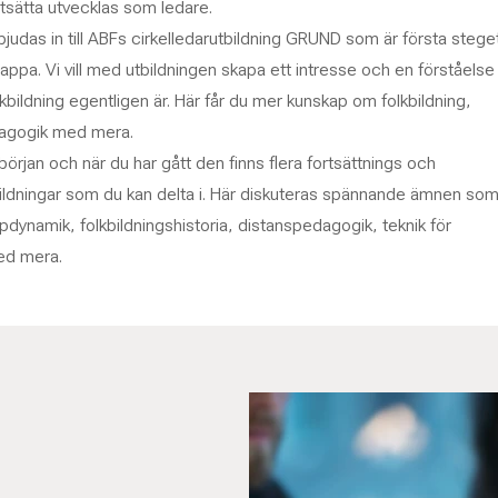
rtsätta utvecklas som ledare.
judas in till ABFs cirkelledarutbildning GRUND som är första steget
rappa. Vi vill med utbildningen skapa ett intresse och en förståelse
kbildning egentligen är. Här får du mer kunskap om folkbildning,
dagogik med mera.
örjan och när du har gått den finns flera fortsättnings och
ildningar som du kan delta i. Här diskuteras spännande ämnen so
pdynamik, folkbildningshistoria, distanspedagogik, teknik för
ed mera.