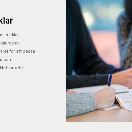
klar
diecirklar,
nsieras av
aret för att dessa
du som
alitetsarbete.