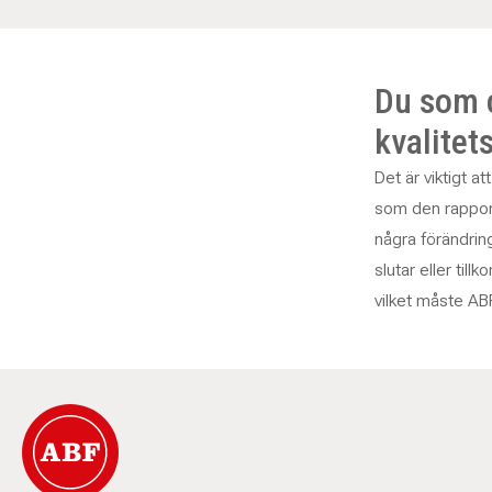
Du som c
kvalitet
Det är viktigt 
som den rapport
några förändrin
slutar eller til
vilket måste AB