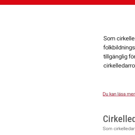
Som cirkelle
folkbildning
tillgänglig f
cirkelledarro
Du kan läsa mer
Cirkelle
Som cirkelledare