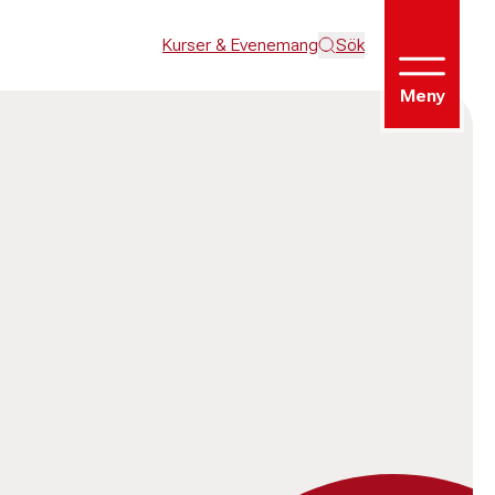
Kurser & Evenemang
Sök
Meny