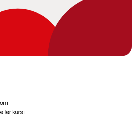
åsom
ller kurs i