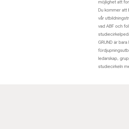
möjlighet att fo
Du kommer att b
vår utbildningst
vad ABF och fol
studiecirkelpe
GRUND är bara b
fördjupningsutb
ledarskap, grup
studiecirkeln m