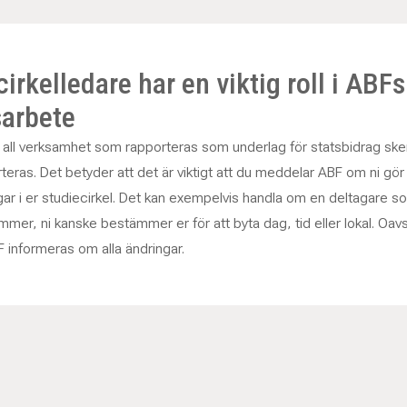
irkelledare har en viktig roll i ABFs
sarbete
att all verksamhet som rapporteras som underlag för statsbidrag ske
eras. Det betyder att det är viktigt att du meddelar ABF om ni gör
gar i er studiecirkel. Det kan exempelvis handla om en deltagare s
lkommer, ni kanske bestämmer er för att byta dag, tid eller lokal. Oav
F informeras om alla ändringar.