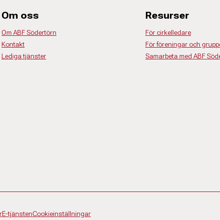
Om oss
Resurser
Om ABF Södertörn
För cirkelledare
Kontakt
För föreningar och grupp
Lediga tjänster
Samarbeta med ABF Söde
r
E-tjänsten
Cookieinställningar