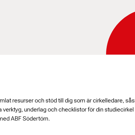
amlat resurser och stöd till dig som är cirkelledare, s
erktyg, underlag och checklistor för din studiecirkel e
med ABF Södertörn.