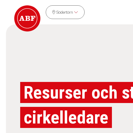
Södertörn
Resurser och s
cirkelledare