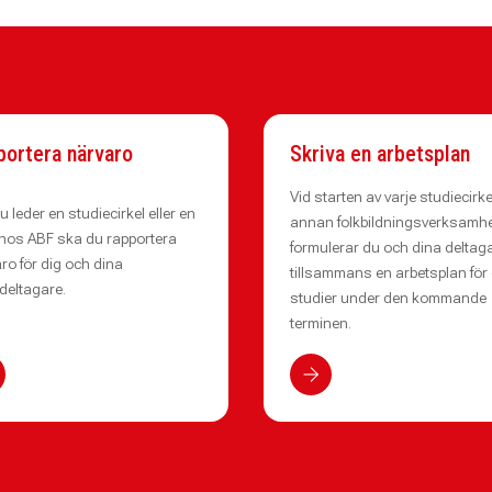
portera närvaro
Skriva en arbetsplan
Vid starten av varje studiecirkel
u leder en studiecirkel eller en
annan folkbildningsverksamh
hos ABF ska du rapportera
formulerar du och dina deltag
ro för dig och dina
tillsammans en arbetsplan för
ldeltagare.
studier under den kommande
terminen.