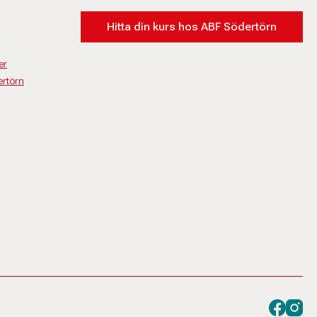
Hitta din kurs hos ABF Södertörn
er
rtörn
Besök oss
Besök 