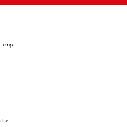
unskap
u har