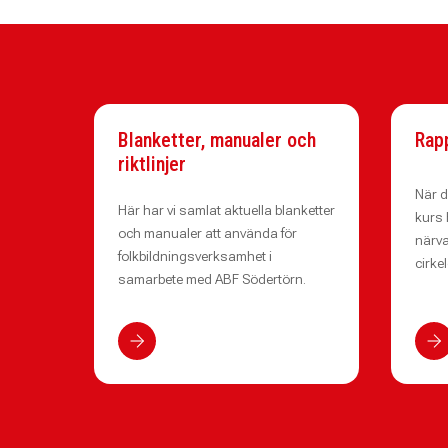
Blanketter, manualer och
Rap
riktlinjer
När d
Här har vi samlat aktuella blanketter
kurs 
och manualer att använda för
närva
folkbildningsverksamhet i
cirke
samarbete med ABF Södertörn.