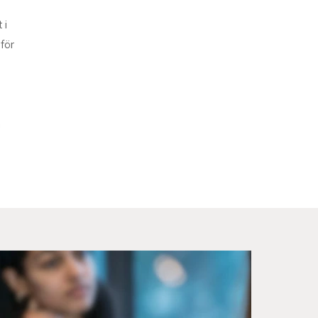
 i
 för
m