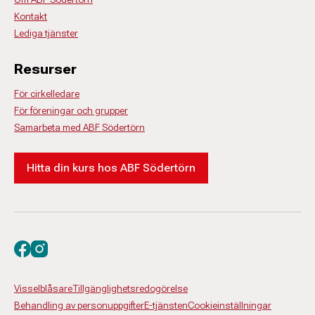
Kontakt
Lediga tjänster
Resurser
För cirkelledare
För föreningar och grupper
Samarbeta med ABF Södertörn
Hitta din kurs hos ABF Södertörn
Besök oss på facebook
Besök oss på instagram
Visselblåsare
Tillgänglighetsredogörelse
Behandling av personuppgifter
E-tjänsten
Cookieinställningar