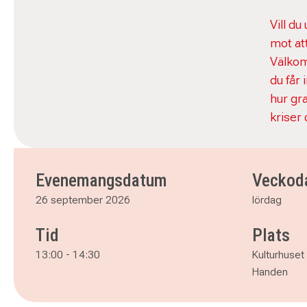
Vill d
mot at
Välkom
du får 
hur gr
kriser
Evenemangsdatum
Veckod
26 september 2026
lördag
Tid
Plats
13:00
-
14:30
Kulturhuset
Handen