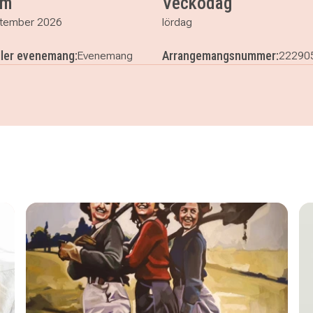
um
Veckodag
tember 2026
lördag
ller evenemang:
Arrangemangsnummer:
Evenemang
22290