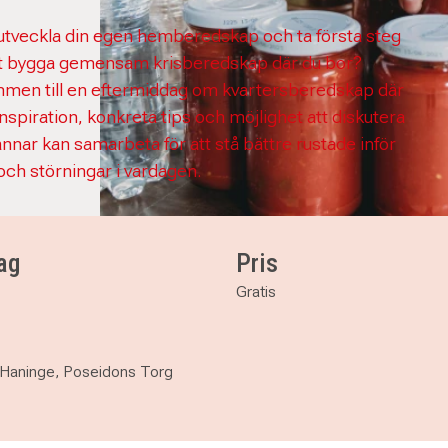
u utveckla din egen hemberedskap och ta första steg
t bygga gemensam krisberedskap där du bor?
men till en eftermiddag om kvartersberedskap där
inspiration, konkreta tips och möjlighet att diskutera
annar kan samarbeta för att stå bättre rustade inför
 och störningar i vardagen.
ag
Pris
Gratis
 Haninge, Poseidons Torg