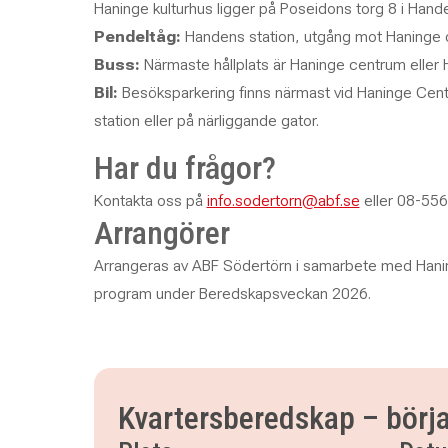
Haninge kulturhus ligger på Poseidons torg 8 i Hand
Pendeltåg:
Handens station, utgång mot Haninge
Buss:
Närmaste hållplats är Haninge centrum eller 
Bil:
Besöksparkering finns närmast vid Haninge Cent
station eller på närliggande gator.
Har du frågor?
Kontakta oss på
info.sodertorn@abf.se
eller 08-556
Arrangörer
Arrangeras av ABF Södertörn i samarbete med Ha
program under Beredskapsveckan 2026.
Kvartersberedskap – börj