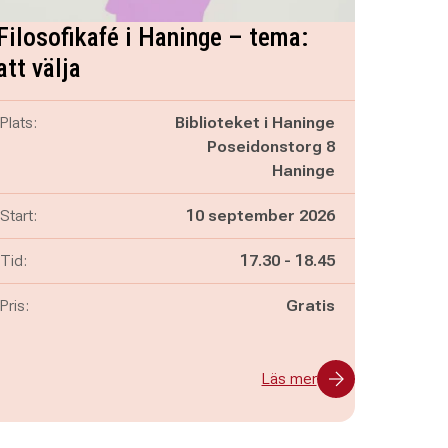
Filosofikafé i Haninge – tema:
att välja
Plats:
Biblioteket i Haninge
Poseidonstorg 8
Haninge
Start:
10 september 2026
Pågår mellan
och
Tid:
17.30
-
18.45
Pris:
Gratis
Läs mer