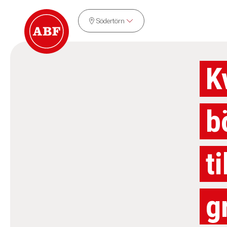
Södertörn
K
b
t
g