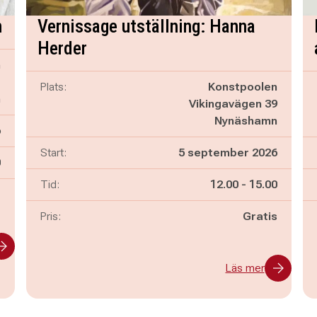
n
Vernissage utställning: Hanna
Herder
n
1
Plats:
Konstpoolen
n
Vikingavägen 39
Nynäshamn
6
Start:
5 september 2026
n
0
Pågår mellan
och
Tid:
12.00
-
15.00
-
Pris:
Gratis
Läs mer