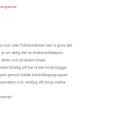
ina grannar
ma och utan förberedelser kan vi göra det
är en viktig del av krisberedskapen.
 delas och problem lösas.
eta förslag på hur ni kan börja bygga
xempel genom lokala beredskapsgrupper
inspiration och verktyg att börja stärka
rannar!