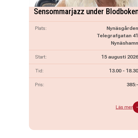
Sensommarjazz under Blodboke
Plats:
Nynäsgårde
Telegrafgatan 4
Nynäsham
Start:
15 augusti 202
Pågår mella
och
Tid:
13.00
-
18.3
Pris:
385:
Läs mer