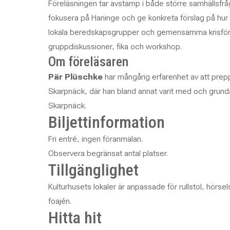
Föreläsningen tar avstamp i både större samhällsfrå
fokusera på Haninge och ge konkreta förslag på hur
lokala beredskapsgrupper och gemensamma krisförråd
gruppdiskussioner, fika och workshop.
Om föreläsaren
Pär Plüschke
har mångårig erfarenhet av att prep
Skarpnäck, där han bland annat varit med och grund
Skarpnäck
.
Biljettinformation
Fri entré, ingen föranmälan.
Observera begränsat antal platser.
Tillgänglighet
Kulturhusets lokaler är anpassade för rullstol, hörsel
foajén.
Hitta hit