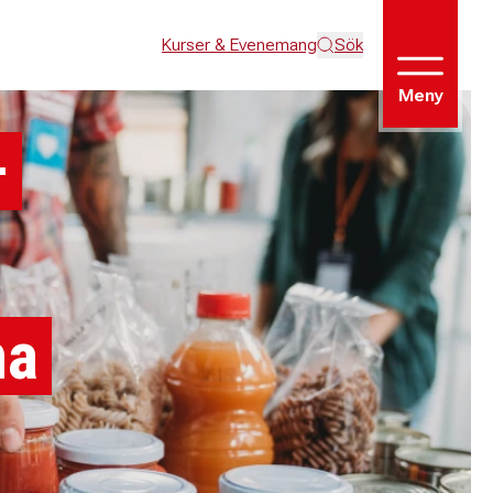
Kurser & Evenemang
Sök
Meny
–
na