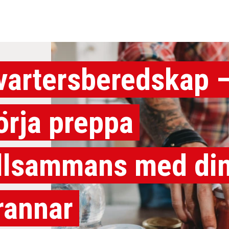
vartersberedskap 
örja preppa
illsammans med di
rannar