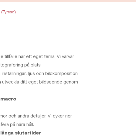
r (Tyresö)
 tillfälle har ett eget tema. Vi varvar
ografering på plats.
nställningar, ljus och bildkomposition.
h utveckla ditt eget bildseende genom
a macro
or och andra detaljer. Vi dyker ner
era på nära håll.
långa slutartider