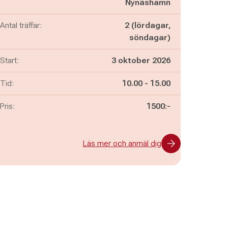
Nynäshamn
Antal träffar:
2 (lördagar,
söndagar)
Start:
3 oktober 2026
Pågår mellan
och
Tid:
10.00
-
15.00
Pris:
1500:-
Läs mer och anmäl dig