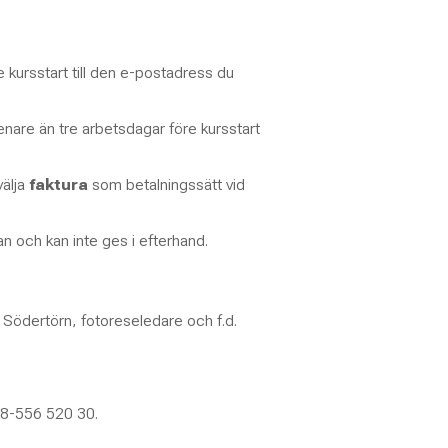
e kursstart till den e-postadress du
nare än tre arbetsdagar före kursstart
välja
faktura
som betalningssätt vid
 och kan inte ges i efterhand.
 Södertörn, fotoreseledare och f.d.
08-556 520 30.