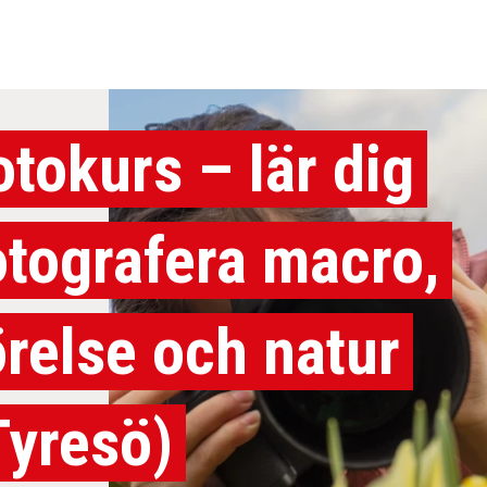
otokurs – lär dig
otografera macro,
örelse och natur
Tyresö)