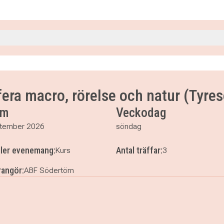
30
30
fera macro, rörelse och natur (Tyres
um
Veckodag
tember 2026
söndag
ller evenemang:
Antal träffar:
Kurs
3
angör:
ABF Södertörn
grafera macro, rörelse och natur (Tyresö)