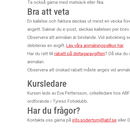
Ta också gärna med matsäck eller fika.
Bra att veta
En kallelse och faktura skickas ut minst en vecka för
angett. Saknar du e-post, skickas kallelsen per brev.
Observera att anmälan är bindande. Vid avbokning se
debiteras en avgift.
Läs våra anmälningsvillkor här
Har du rätt till
rabatt på deltagaravgiften
? Då ska du 
anmälan.
Observera att önskad rabatt måste anges vid anmälan
Kursledare
Kursen leds av Eva Pettersson, cirkelledare hos ABF
ordförande i Tyresö Fotoklubb.
Har du frågor?
Kontakta oss gärna på
info.sodertorn@abf.se
eller 