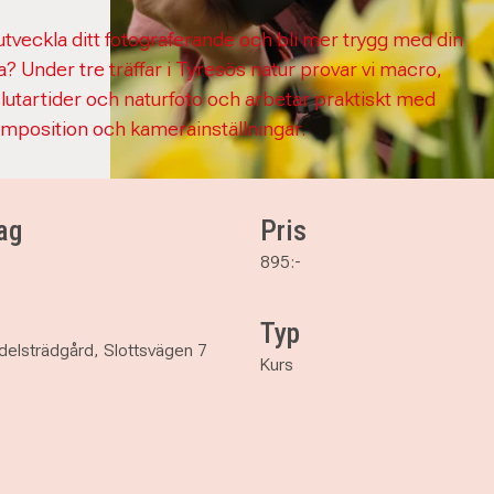
 utveckla ditt fotograferande och bli mer trygg med din
? Under tre träffar i Tyresös natur provar vi macro,
slutartider och naturfoto och arbetar praktiskt med
komposition och kamerainställningar.
ag
Pris
895:-
Typ
elsträdgård, Slottsvägen 7
Kurs
acro, rörelse och natur (Tyresö)