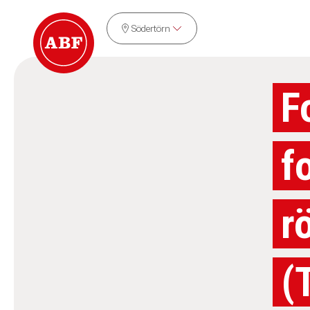
Södertörn
F
f
r
(