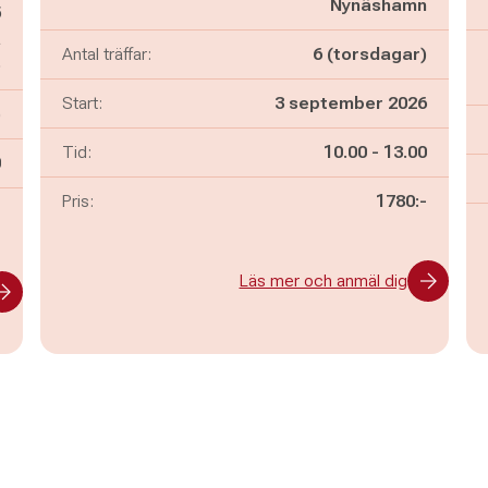
Nynäshamn
5
a
Antal träffar:
6 (torsdagar)
ö
Start:
3 september 2026
)
Pågår mellan
och
Tid:
10.00
-
13.00
n
0
Pris:
1780:-
-
Läs mer och anmäl dig