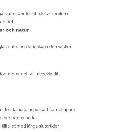
 slutartider för att skapa rörelse i
med det.
lar och natur
lar, natur och landskap i den vackra
raferar och vill utveckla ditt
i första hand anpassad för deltagare
ra mer begränsade.
tillfället med långa slutartider.