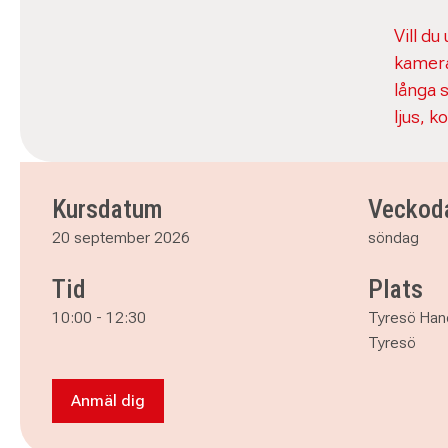
Vill du
kamera
långa 
ljus, 
Kursdatum
Veckod
20 september 2026
söndag
Tid
Plats
10:00
-
12:30
Tyresö Hand
Tyresö
Anmäl dig
Anmäl dig till Fotokurs – lär dig fotografera m