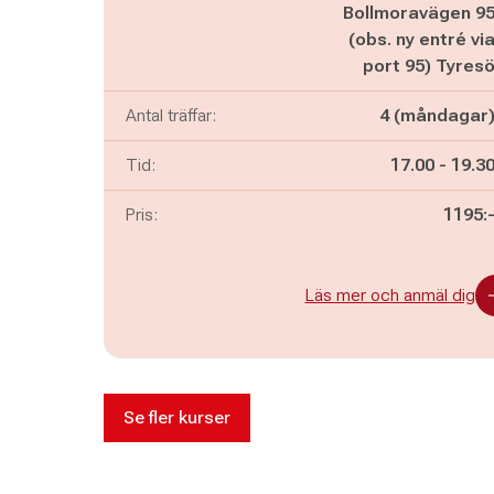
Bollmoravägen 9
(obs. ny entré vi
port 95) Tyres
Antal träffar:
4 (måndagar
Pågår mella
och
Tid:
17.00
-
19.3
Pris:
1195:
Läs mer och anmäl dig
Se fler kurser