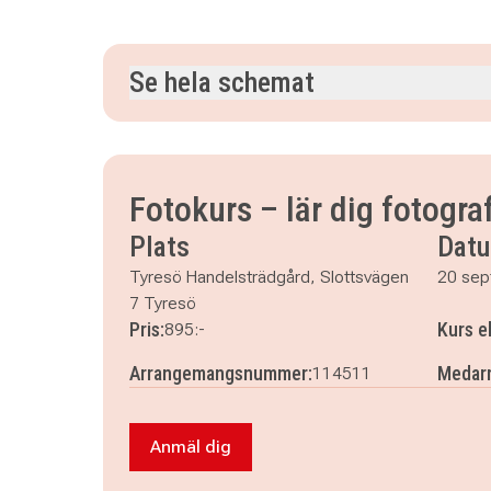
Se hela schemat
söndag 20 september 2026
klockan 10.00–12.
söndag 27 september 2026
klockan 10.00–12.
söndag 4 oktober 2026
klockan 10.00–12.30
Fotokurs – lär dig fotogra
Plats
Dat
Tyresö Handelsträdgård, Slottsvägen
20 sep
7 Tyresö
Pris:
Kurs e
895:-
Arrangemangsnummer:
Medarr
114511
Anmäl dig
Anmäl dig till Fotokurs – lär dig foto