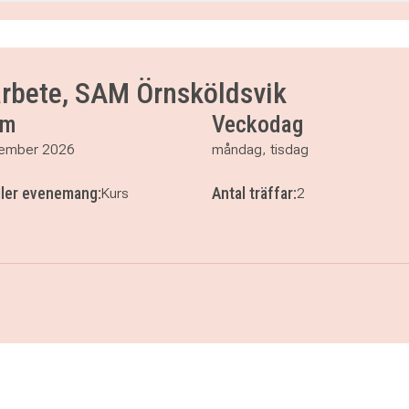
00
arbete, SAM Örnsköldsvik
um
Veckodag
ember 2026
måndag, tisdag
ller evenemang:
Antal träffar:
Kurs
2