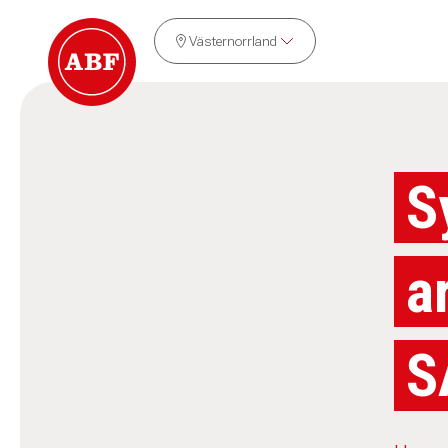
Västernorrland
S
a
S