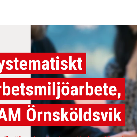
ystematiskt
rbetsmiljöarbete,
AM Örnsköldsvik