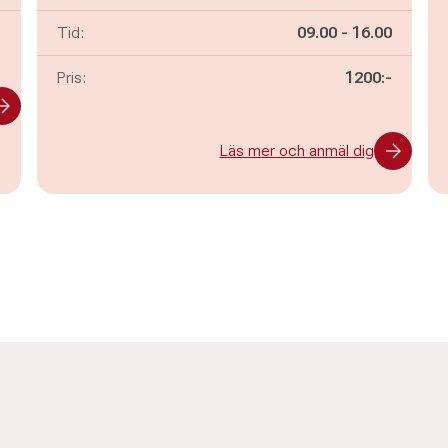
Pågår mellan
och
-
Tid:
09.00
-
16.00
Pris:
1200:-
Läs mer och anmäl dig