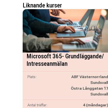
Liknande kurser
Microsoft 365- Grundläggande/
Intresseanmälan
Plats:
ABF Västernorrlan
Sundsval
Östra Långgatan 1
Sundsval
Antal träffar:
4 (måndagar