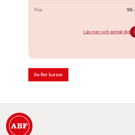
Pris:
95:
Läs mer och anmäl dig
Se fler kurser