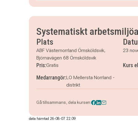
måndag 23 november 2026
klockan 09.00–16.
tisdag 24 november 2026
klockan 09.00–16.00
Systematiskt arbetsmiljö
Plats
Dat
ABF Västernorrland Örnsköldsvik,
23 nov
Björnavägen 68 Örnsköldsvik
Pris:
Kurs e
Gratis
Medarrangör:
LO Mellersta Norrland -
distrikt
Gå tillsammans, dela kursen:
data hämtad 26-08-07 22.09