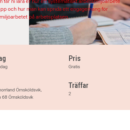
n får ni lära er hur ett systematiskt arbetsmiljöarbete
upp och hur man kan sprida ett engagemang för
miljöarbetet på arbetsplatsen.
ag
Pris
sdag
Gratis
Träffar
orrland Örnsköldsvik,
2
 68 Örnsköldsvik