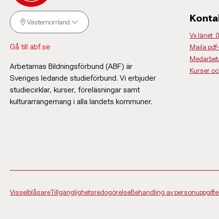
Konta
Västernorrland
Vx länet:
Gå till abf.se
Maila pdf-
Medarbeta
Arbetarnas Bildningsförbund (ABF) är
Kurser o
Sveriges ledande studieförbund. Vi erbjuder
studiecirklar, kurser, föreläsningar samt
kulturarrangemang i alla landets kommuner.
Visselblåsare
Tillgänglighetsredogörelse
Behandling av personuppgifte