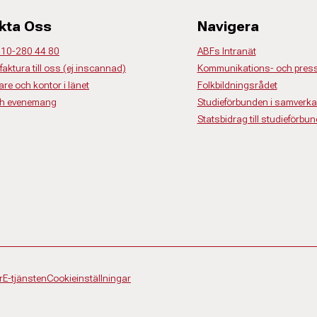
kta Oss
Navigera
 010-280 44 80
ABFs Intranät
faktura till oss (ej inscannad)
Kommunikations- och press
re och kontor i länet
Folkbildningsrådet
ch evenemang
Studieförbunden i samverk
Statsbidrag till studieförbun
r
E-tjänsten
Cookieinställningar