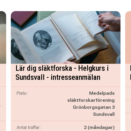
Lär dig släktforska - Helgkurs i
Sundsvall - intresseanmälan
d
Plats:
Medelpads
l
släktforskarförening
7
Grönborgsgatan 3
l
Sundsvall
)
Antal träffar:
2 (måndagar)