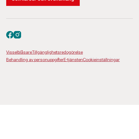
Besök oss på facebook
Besök oss på instagram
Visselblåsare
Tillgänglighetsredogörelse
Behandling av personuppgifter
E-tjänsten
Cookieinställningar