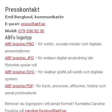
Presskontakt
Emil Berglund, kommunikatör
E-post:
press@abf.se
Mobil:
079-336 82 30
ABFs logotyp
ABF logotyp PNG
– för webb, sociala medier och digitala
presentationer
ABF logotyp JPG
– för enklare digital användning där
filstorlek spelar roll
ABF logotyp SVG
– för skalbar grafik på webb och digitala
system
ABF logotyp PDF
– för tryck, annonser, affischer, foldrar och
annat printmaterial
Behöver du logotypen i ett annat format? Kontakta Caroline
Forslöw på
caroline.forslow@abf.se
.