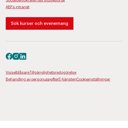
Socialdemokraternas studieportal
ABFs intranät
Sök kurser och evenemang
Besök oss på facebook
Besök oss på instagram
Besök oss på linkedin
Visselblåsare
Tillgänglighetsredogörelse
Behandling av personuppgifter
E-tjänsten
Cookieinställningar