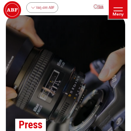
Sök
Välj ditt ABF
Meny
Press