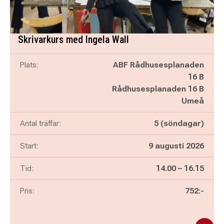
Skrivarkurs med Ingela Wall
Plats:
ABF Rådhusesplanaden
16 B
Rådhusesplanaden 16 B
Umeå
Antal träffar:
5 (söndagar)
Start:
9 augusti 2026
Pågår mellan
och
Tid:
14.00
–
16.15
Pris:
752:-