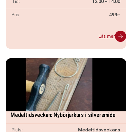
Pågår mellan
och
Tid:
12.00
–
14.00
Pris:
499:-
Läs mer
Medeltidsveckan: Nybörjarkurs i silversmide
Plats:
Medeltidsveckans