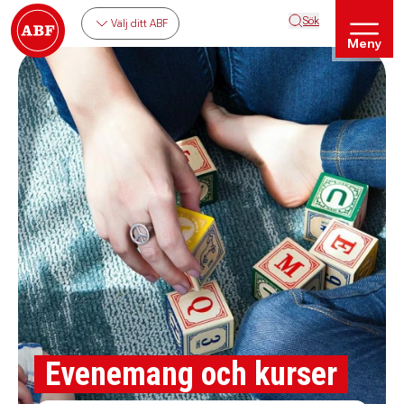
Sök
Välj ditt ABF
Meny
Evenemang och kurser