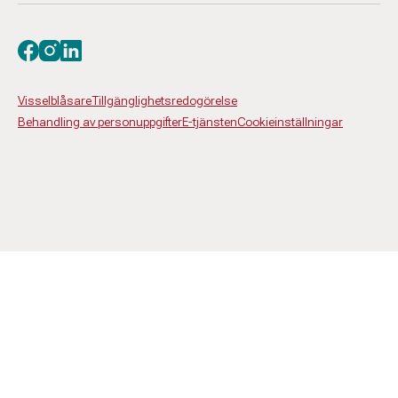
Besök oss på facebook
Besök oss på instagram
Besök oss på linkedin
Visselblåsare
Tillgänglighetsredogörelse
Behandling av personuppgifter
E-tjänsten
Cookieinställningar