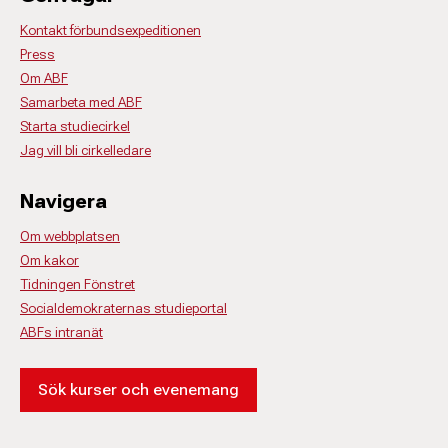
Kontakt förbundsexpeditionen
Press
Om ABF
Samarbeta med ABF
Starta studiecirkel
Jag vill bli cirkelledare
Navigera
Om webbplatsen
Om kakor
Tidningen Fönstret
Socialdemokraternas studieportal
ABFs intranät
Sök kurser och evenemang