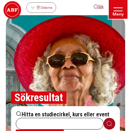
Sök
Dalarna
Meny
Sökresultat
Hitta en studiecirkel, kurs eller event
Sök