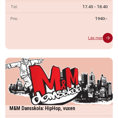
Pågår mellan
och
Tid:
17.45
-
18.40
Pris:
1940:-
Läs mer
M&M Dansskola: HipHop, vuxen