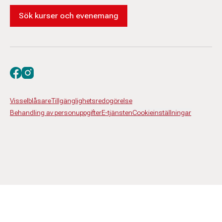
Sök kurser och evenemang
Besök oss på facebook
Besök oss på instagram
Visselblåsare
Tillgänglighetsredogörelse
Behandling av personuppgifter
E-tjänsten
Cookieinställningar