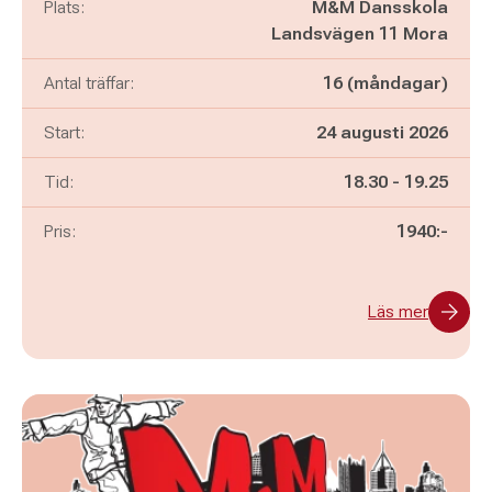
Plats:
M&M Dansskola
Landsvägen 11 Mora
Antal träffar:
16 (måndagar)
Start:
24 augusti 2026
Pågår mellan
och
Tid:
18.30
-
19.25
Pris:
1940:-
Läs mer