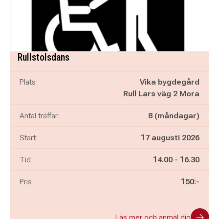
Rullstolsdans
Plats:
Vika bygdegård
Rull Lars väg 2 Mora
Antal träffar:
8 (måndagar)
Start:
17 augusti 2026
Pågår mellan
och
Tid:
14.00
-
16.30
Pris:
150:-
Läs mer och anmäl dig