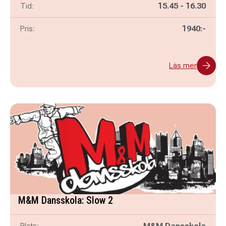
Pågår mellan
och
Tid:
15.45
-
16.30
Pris:
1940:-
Läs mer
M&M Dansskola: Slow 2
Plats:
M&M Dansskola