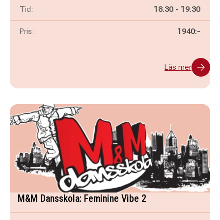
Pågår mellan
och
Tid:
18.30
-
19.30
Pris:
1940:-
Läs mer
M&M Dansskola: Feminine Vibe 2