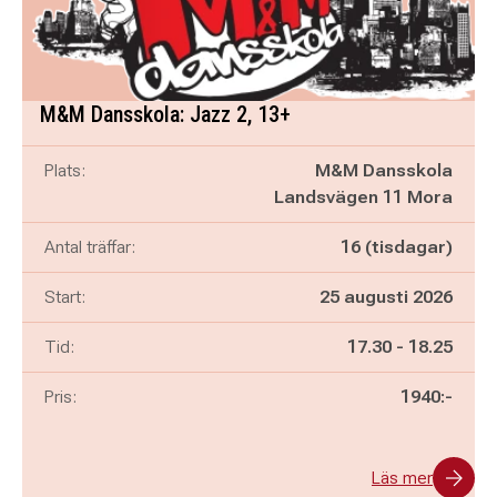
M&M Dansskola: Jazz 2, 13+
Plats:
M&M Dansskola
Landsvägen 11 Mora
Antal träffar:
16 (tisdagar)
Start:
25 augusti 2026
Pågår mellan
och
Tid:
17.30
-
18.25
Pris:
1940:-
Läs mer