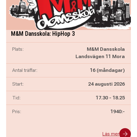
M&M Dansskola: HipHop 3
Plats:
M&M Dansskola
Landsvägen 11 Mora
Antal träffar:
16 (måndagar)
Start:
24 augusti 2026
Pågår mellan
och
Tid:
17.30
-
18.25
Pris:
1940:-
Läs mer