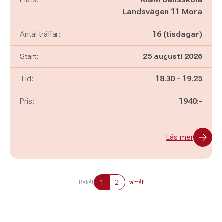
Landsvägen 11 Mora
Antal träffar:
16 (tisdagar)
Start:
25 augusti 2026
Pågår mellan
och
Tid:
18.30
-
19.25
Pris:
1940:-
Läs mer
1
2
Bakåt
Framåt