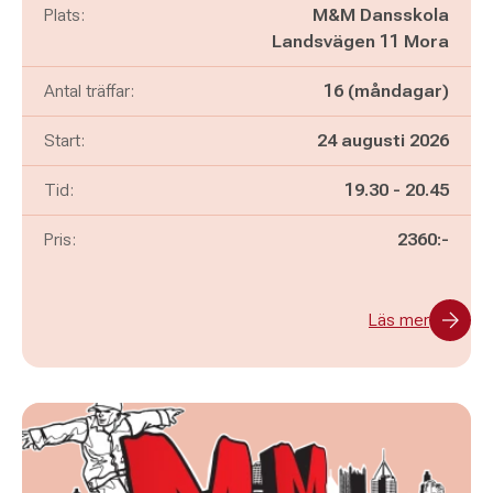
Plats:
M&M Dansskola
Landsvägen 11 Mora
Antal träffar:
16 (måndagar)
Start:
24 augusti 2026
Pågår mellan
och
Tid:
19.30
-
20.45
Pris:
2360:-
Läs mer