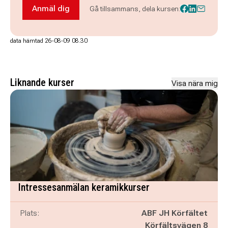
Anmäl dig
Gå tillsammans, dela kursen:
Anmäl dig till Intresseanmälan. Fermentera g
data hämtad 26-08-09 08.30
Liknande kurser
Visa nära mig
Intressesanmälan keramikkurser
Plats:
ABF JH Körfältet
Körfältsvägen 8