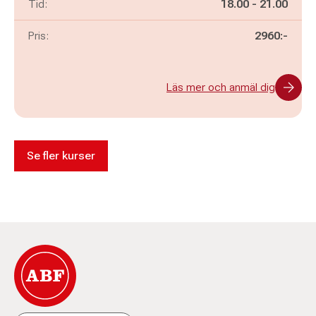
Pågår mellan
och
Tid:
18.00
-
21.00
Pris:
2960:-
Läs mer och anmäl dig
Se fler kurser