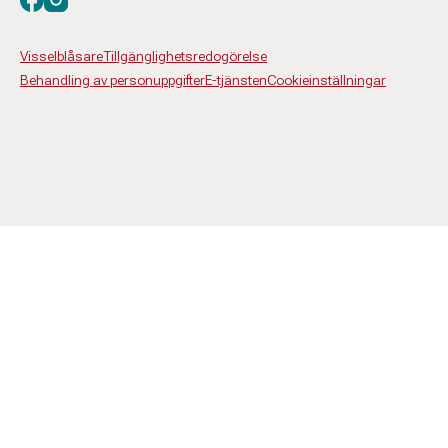
Visselblåsare
Tillgänglighetsredogörelse
Behandling av personuppgifter
E-tjänsten
Cookieinställningar