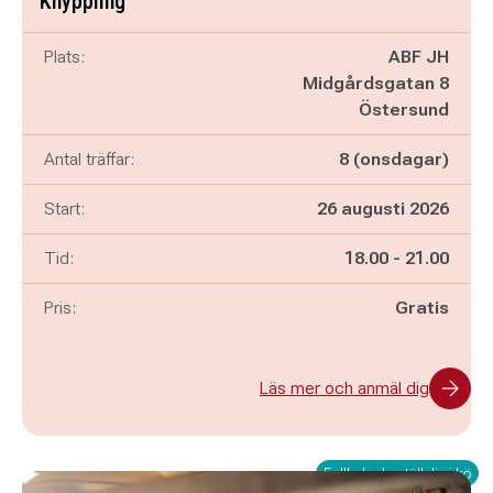
Knyppling
Plats:
ABF JH
Midgårdsgatan 8
Östersund
Antal träffar:
8 (onsdagar)
Start:
26 augusti 2026
Pågår mellan
och
Tid:
18.00
-
21.00
Pris:
Gratis
Läs mer och anmäl dig
Fullbokad - ställ dig i kö