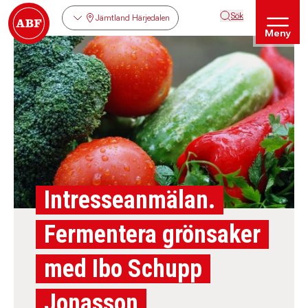
Sök
Jämtland Härjedalen
Meny
Intresseanmälan.
Fermentera grönsaker
med Ibo Schupp
Jonasson