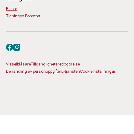
E-lista
Tidningen Fönstret
Besök oss på facebook
Besök oss på instagram
Visselblåsare
Tillgänglighetsredogörelse
Behandling av personuppgifter
E-tjänsten
Cookieinställningar