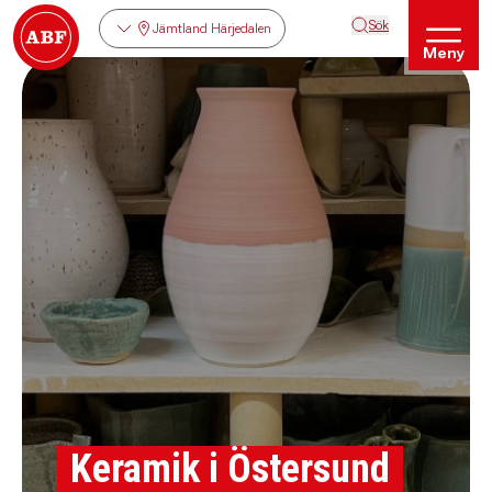
Sök
Jämtland Härjedalen
Meny
Keramik i Östersund