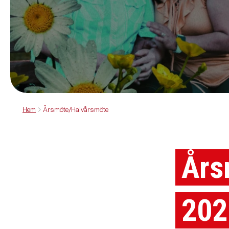
Hem
Årsmöte/Halvårsmöte
Års
202