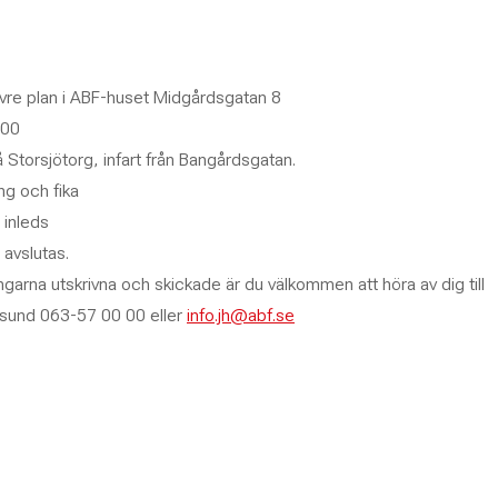
övre plan i ABF-huset Midgårdsgatan 8
.00
 Storsjötorg, infart från Bangårdsgatan.
ng och fika
 inleds
avslutas.
ingarna utskrivna och skickade är du välkommen att höra av dig till
rsund 063-57 00 00 eller
info.jh@abf.se