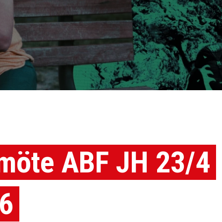
möte ABF JH 23/4
6