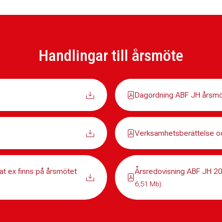
Handlingar till årsmöte
Dagordning ABF JH årsm
Verksamhetsberättelse o
t ex finns på årsmötet
Årsredovisning ABF JH 20
6,51 Mb)