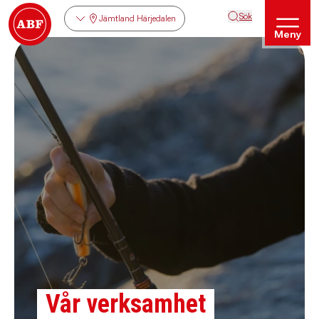
Sök
Jämtland Härjedalen
Meny
Vår verksamhet