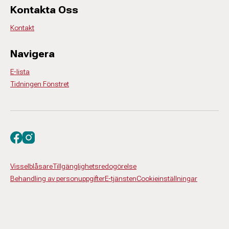
Kontakta Oss
Kontakt
Navigera
E-lista
Tidningen Fönstret
Besök oss på facebook
Besök oss på instagram
Visselblåsare
Tillgänglighetsredogörelse
Behandling av personuppgifter
E-tjänsten
Cookieinställningar