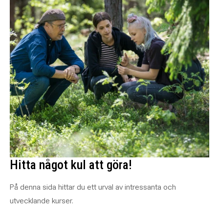
Hitta något kul att göra!
På denna sida hittar du ett urval av intressanta och
utvecklande kurser.