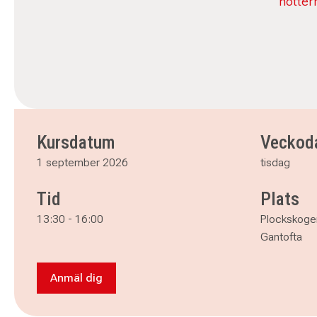
nöttern
Kursdatum
Veckod
1 september 2026
tisdag
Tid
Plats
13:30
-
16:00
Plockskoge
Gantofta
Anmäl dig
Anmäl dig till Allt om nötträd i Helsingborg