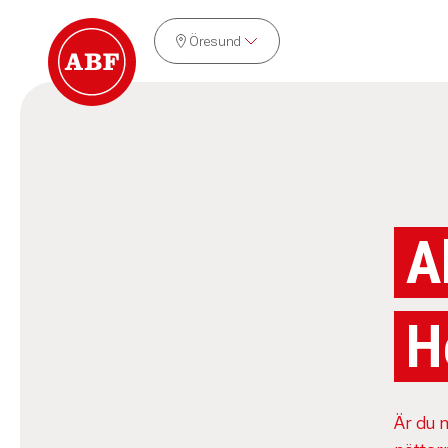
Öresund
A
H
Är du n