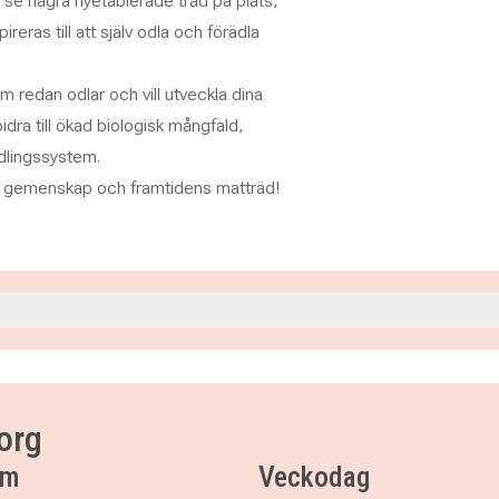
t se några nyetablerade träd på plats,
eras till att själv odla och förädla
 redan odlar och vill utveckla dina
idra till ökad biologisk mångfald,
odlingssystem.
ap, gemenskap och framtidens matträd!
0
0
org
um
Veckodag