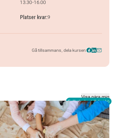
13.30-16.00
Platser kvar:
9
Gå tillsammans, dela kursen:
Visa nära mig
Fullbokad - ställ dig i kö