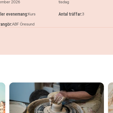
ember 2026
tisdag
ller evenemang:
Antal träffar:
Kurs
3
angör:
ABF Öresund
gborg