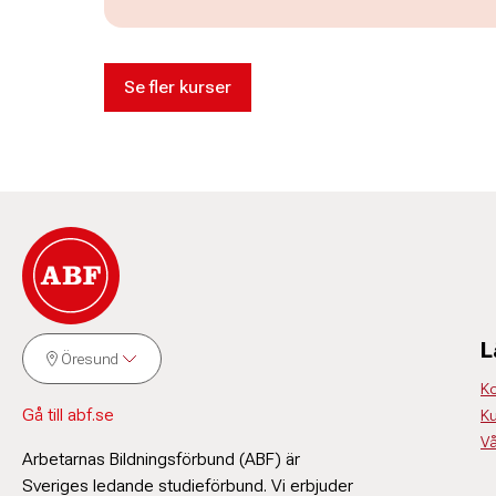
Se fler kurser
L
Öresund
Ko
Gå till abf.se
Ku
Vå
Arbetarnas Bildningsförbund (ABF) är
Sveriges ledande studieförbund. Vi erbjuder