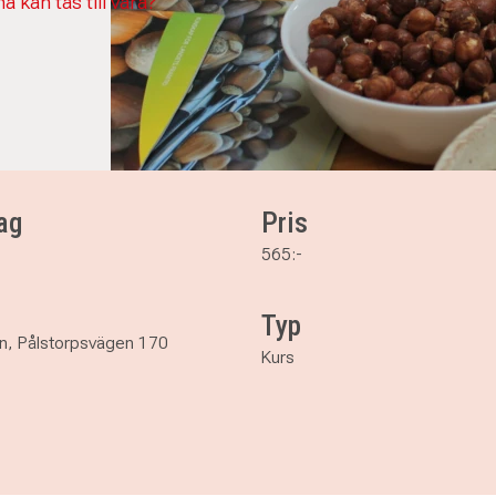
a kan tas till vara?
ag
Pris
565:-
Typ
n, Pålstorpsvägen 170
Kurs