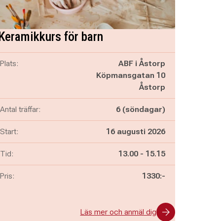
Keramikkurs för barn
Plats:
ABF i Åstorp
Köpmansgatan 10
Åstorp
Antal träffar:
6 (söndagar)
Start:
16 augusti 2026
Pågår mellan
och
Tid:
13.00
-
15.15
Pris:
1330:-
Läs mer och anmäl dig