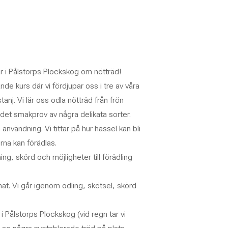
r i Pålstorps Plockskog om nötträd!
ande kurs där vi fördjupar oss i tre av våra
nj. Vi lär oss odla nötträd från frön
ir det smakprov av några delikata sorter.
 användning. Vi tittar på hur hassel kan bli
erna kan förädlas.
ng, skörd och möjligheter till förädling
mat. Vi går igenom odling, skötsel, skörd
 Pålstorps Plockskog (vid regn tar vi