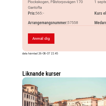
Plockskogen, Pålstorpsvägen 170
1 sept
Gantofta
Pris:
Kurs e
565:-
Arrangemangsnummer:
Medarr
57558
Anmäl dig
Anmäl dig till Allt om nötträd i Helsin
data hämtad 26-08-07 22.45
Liknande kurser