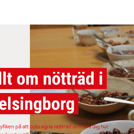
llt om nötträd i
elsingborg
yfiken på att odla egna nötträd och lära dig hur