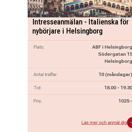
Intresseanmälan - Italienska för
nybörjare i Helsingborg
Plats:
ABF i Helsingbor
Södergatan 1
Helsingbor
Antal träffar:
10 (måndagar
Pågår mella
och
Tid:
18.00
-
19.3
Pris:
1025:
Läs mer och anmäl dig