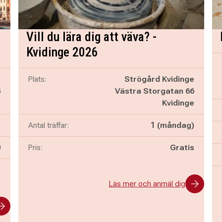
Vill du lära dig att väva? -
Kvidinge 2026
g
Plats:
Strögård Kvidinge
5
Västra Storgatan 66
g
Kvidinge
)
Antal träffar:
1 (måndag)
n
0
Pris:
Gratis
-
Läs mer och anmäl dig