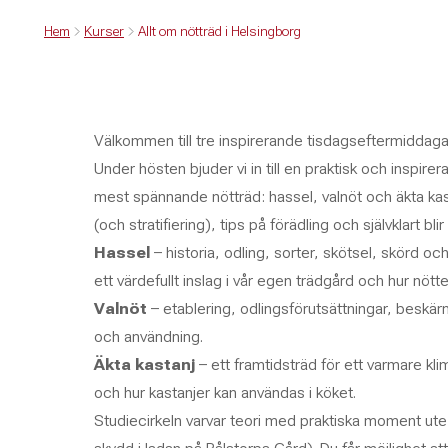
Hem
Kurser
Allt om nötträd i Helsingborg
Välkommen till tre inspirerande tisdagseftermiddaga
Under hösten bjuder vi in till en praktisk och inspirer
mest spännande nötträd: hassel, valnöt och äkta kasta
(och stratifiering), tips på förädling och självklart bl
Hassel
– historia, odling, sorter, skötsel, skörd och
ett värdefullt inslag i vår egen trädgård och hur nött
Valnöt
– etablering, odlingsförutsättningar, beskärni
och användning.
Äkta kastanj
– ett framtidsträd för ett varmare kli
och hur kastanjer kan användas i köket.
Studiecirkeln varvar teori med praktiska moment ute i