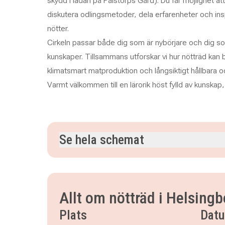
skydd i ladan på Pålstorps Gård). Du får möjlighet at
diskutera odlingsmetoder, dela erfarenheter och inspir
nötter.
Cirkeln passar både dig som är nybörjare och dig som
kunskaper. Tillsammans utforskar vi hur nötträd kan b
klimatsmart matproduktion och långsiktigt hållbara 
Varmt välkommen till en lärorik höst fylld av kunsk
Se hela schemat
tisdag 1 september 2026
klockan 13.30–16.00
tisdag 15 september 2026
klockan 13.30–16.0
tisdag 29 september 2026
klockan 13.30–16.0
Allt om nötträd i Helsingb
Plats
Dat