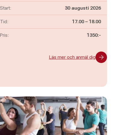
Start:
30 augusti 2026
Pågår mellan
och
Tid:
17.00
–
18.00
Pris:
1350:-
Läs mer och anmäl dig