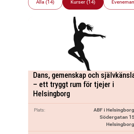
Alla (14)
Kurser (14)
Eveneman
Dans, gemenskap och självkänsl
– ett tryggt rum för tjejer i
Helsingborg
Plats:
ABF i Helsingbor
Södergatan 1
Helsingbor