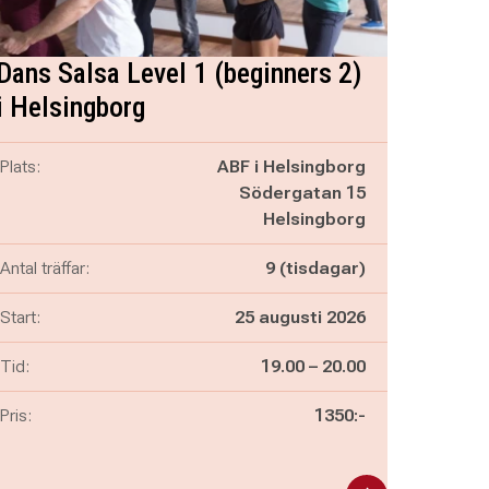
Dans Salsa Level 1 (beginners 2)
i Helsingborg
Plats:
ABF i Helsingborg
Södergatan 15
Helsingborg
Antal träffar:
9 (tisdagar)
Start:
25 augusti 2026
Pågår mellan
och
Tid:
19.00
–
20.00
Pris:
1350:-