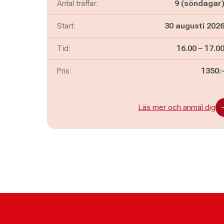
Antal träffar:
9 (söndagar
Start:
30 augusti 202
Pågår mella
och
Tid:
16.00
–
17.0
Pris:
1350:
Läs mer och anmäl dig