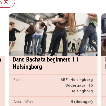
g (0)
a
Dans Bachata beginners 1 i
Helsingborg
Plats:
ABF i Helsingborg
Södergatan 15
g
Helsingborg
5
g
Antal träffar:
9 (tisdagar)