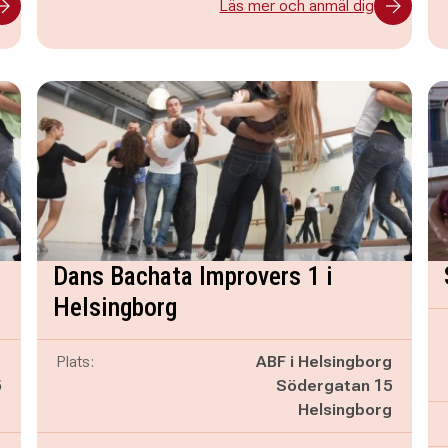
Läs mer och anmäl dig
Dans Bachata Improvers 1 i
Helsingborg
g
Plats:
ABF i Helsingborg
5
Södergatan 15
g
Helsingborg