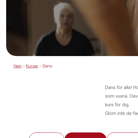
Hem
Kurser
Dans
Dans för alla! 
som vuxna. Oavse
kurs för dig.
Glöm inte de fa