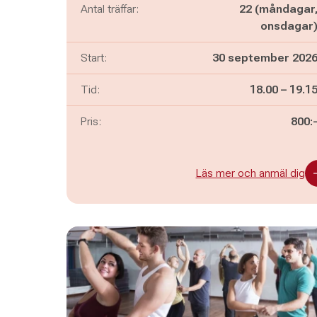
Antal träffar:
22 (måndagar
onsdagar
Start:
30 september 202
Pågår mella
och
Tid:
18.00
–
19.1
Pris:
800:
Läs mer och anmäl dig