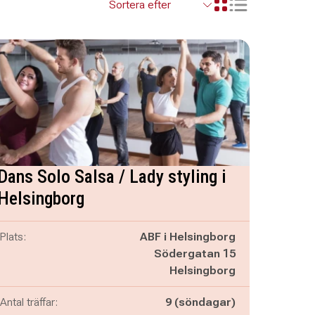
Visa resultaten so
Visa resultaten i ett r
Dans Solo Salsa / Lady styling i
Helsingborg
Plats:
ABF i Helsingborg
Södergatan 15
Helsingborg
Antal träffar:
9 (söndagar)