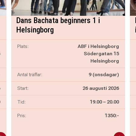
Dans Bachata beginners 1 i
Helsingborg
g
Plats:
ABF i Helsingborg
5
Södergatan 15
g
Helsingborg
)
Antal träffar:
9 (onsdagar)
6
Start:
26 augusti 2026
n
Pågår mellan
och
0
Tid:
19.00
–
20.00
-
Pris:
1350:-