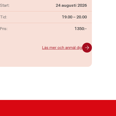
Start:
24 augusti 2026
Pågår mellan
och
Tid:
19.00
–
20.00
Pris:
1350:-
Läs mer och anmäl dig