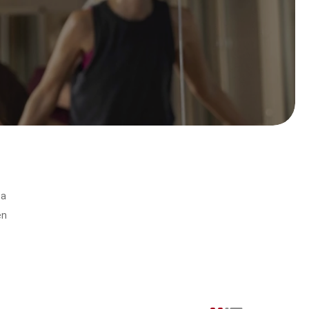
ga
en