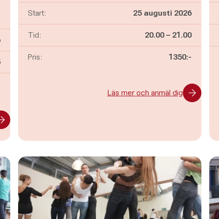
,
Start:
25 augusti 2026
)
Pågår mellan
och
Tid:
20.00
–
21.00
6
Pris:
1350:-
n
5
-
Läs mer och anmäl dig