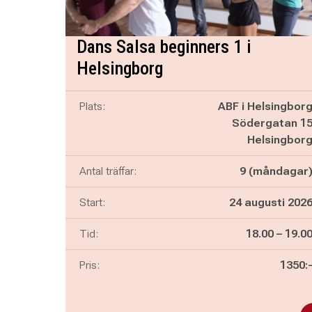
Dans Salsa beginners 1 i
Helsingborg
Plats:
ABF i Helsingbor
Södergatan 1
Helsingbor
Antal träffar:
9 (måndagar
Start:
24 augusti 202
Pågår mella
och
Tid:
18.00
–
19.0
Pris:
1350: