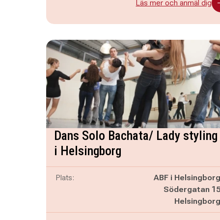
Läs mer och anmäl dig
Dans Solo Bachata/ Lady styling
i Helsingborg
Plats:
ABF i Helsingbor
Södergatan 1
Helsingbor