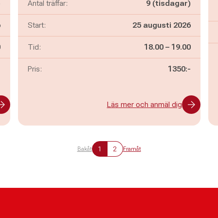
)
Antal träffar:
9 (tisdagar)
6
Start:
25 augusti 2026
n
Pågår mellan
och
0
Tid:
18.00
–
19.00
-
Pris:
1350:-
Läs mer och anmäl dig
1
2
Bakåt
Framåt