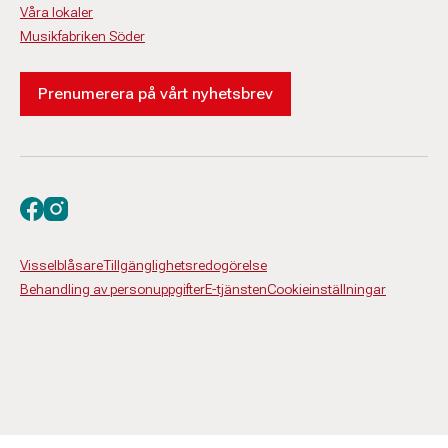
Våra lokaler
Musikfabriken Söder
Prenumerera på vårt nyhetsbrev
Besök oss på facebook
Besök oss på instagram
Visselblåsare
Tillgänglighetsredogörelse
Behandling av personuppgifter
E-tjänsten
Cookieinställningar