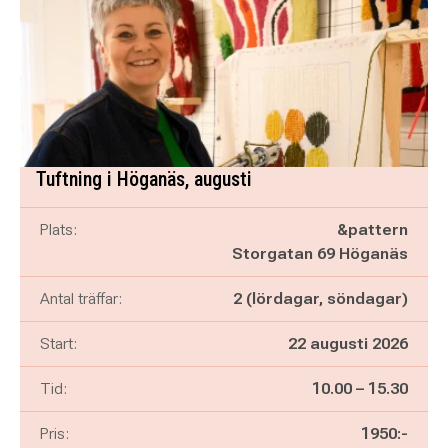
Tuftning i Höganäs, augusti
Plats:
&pattern
Storgatan 69 Höganäs
Antal träffar:
2 (lördagar, söndagar)
Start:
22 augusti 2026
Pågår mellan
och
Tid:
10.00
–
15.30
Pris:
1950:-