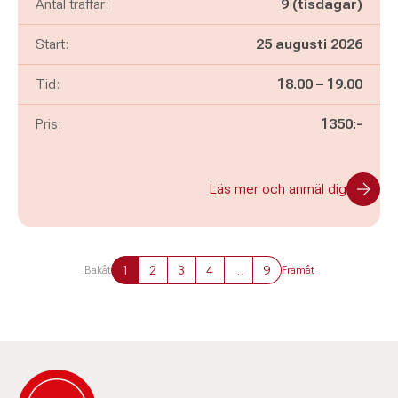
Antal träffar:
9 (tisdagar)
Start:
25 augusti 2026
Pågår mellan
och
Tid:
18.00
–
19.00
Pris:
1350:-
Läs mer och anmäl dig
1
2
3
4
…
9
Bakåt
Framåt