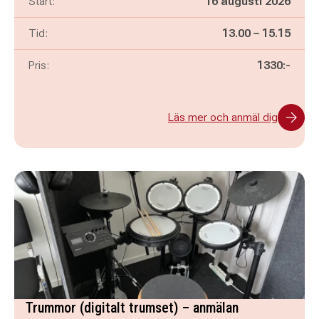
Start:
16 augusti 2026
Pågår mellan
och
Tid:
13.00
–
15.15
Pris:
1330:-
Läs mer och anmäl dig
Trummor (digitalt trumset) – anmälan