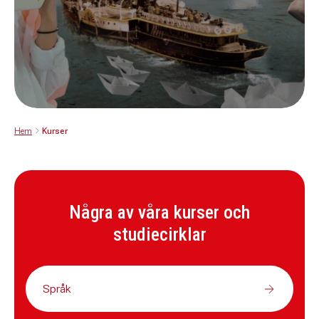
Hem
Kurser
Några av våra kurser och
studiecirklar
Språk