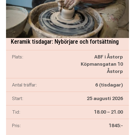
Keramik tisdagar: Nybörjare och fortsättning
Plats:
ABF i Åstorp
Köpmansgatan 10
Åstorp
Antal träffar:
6 (tisdagar)
Start:
25 augusti 2026
Pågår mellan
och
Tid:
18.00
–
21.00
Pris:
1845:-