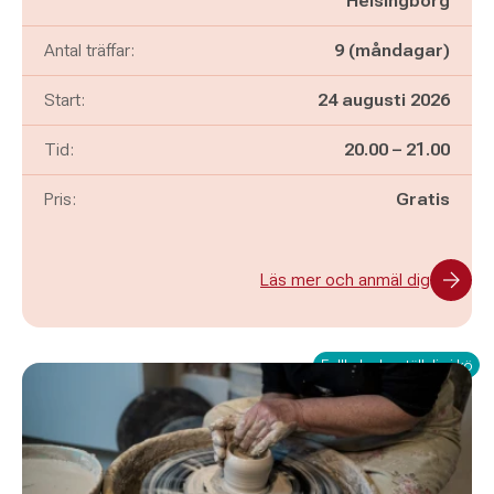
Helsingborg
Antal träffar:
9 (måndagar)
Start:
24 augusti 2026
Pågår mellan
och
Tid:
20.00
–
21.00
Pris:
Gratis
Läs mer och anmäl dig
Fullbokad – ställ dig i kö