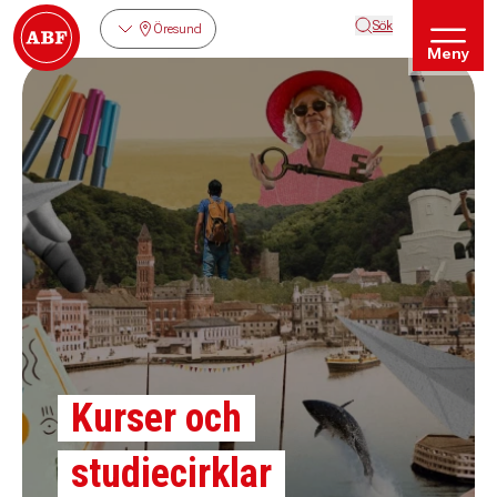
Sök
Öresund
Meny
Kurser och
studiecirklar