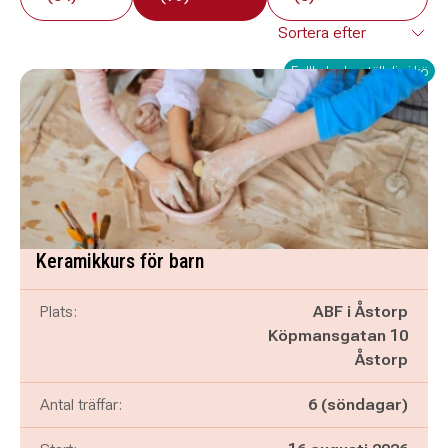
Fullbokad – ställ dig i kö
Keramikkurs för barn
Plats:
ABF i Åstorp
Köpmansgatan 10
Åstorp
Antal träffar:
6 (söndagar)