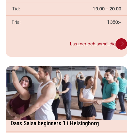
Pågår mellan
och
Tid:
19.00
–
20.00
Pris:
1350:-
Läs mer och anmäl dig
Dans Salsa beginners 1 i Helsingborg