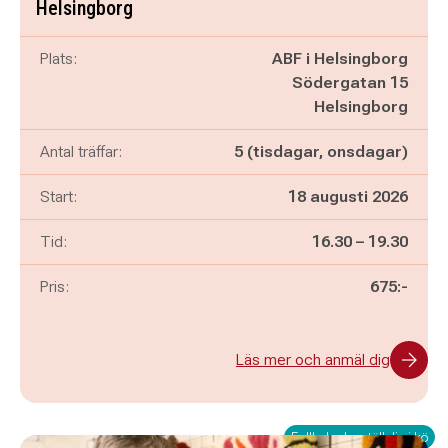
Helsingborg
Plats:
ABF i Helsingborg
Södergatan 15
Helsingborg
Antal träffar:
5 (tisdagar, onsdagar)
Start:
18 augusti 2026
Pågår mellan
och
Tid:
16.30
–
19.30
Pris:
675:-
Läs mer och anmäl dig
Fullbokad – ställ dig i kö