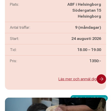
Plats:
ABF i Helsingborg
Södergatan 15
Helsingborg
Antal träffar:
9 (måndagar)
Start:
24 augusti 2026
Pågår mellan
och
Tid:
18.00
–
19.00
Pris:
1350:-
Läs mer och anmäl dig
Fullbokad – ställ dig i kö