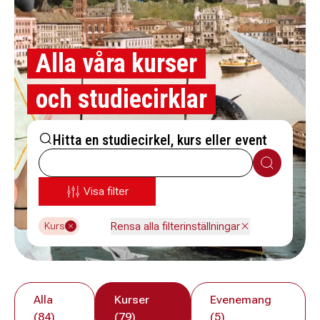
Alla våra kurser
och studiecirklar
Hitta en studiecirkel, kurs eller event
Sök
Visa filter
Rensa alla filterinställningar
Kurs
Alla
Kurser
Evenemang
(84)
(79)
(5)