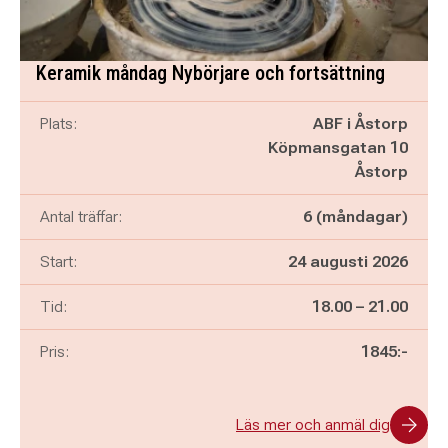
Keramik måndag Nybörjare och fortsättning
Plats:
ABF i Åstorp
Köpmansgatan 10
Åstorp
Antal träffar:
6 (måndagar)
Start:
24 augusti 2026
Pågår mellan
och
Tid:
18.00
–
21.00
Pris:
1845:-
Läs mer och anmäl dig