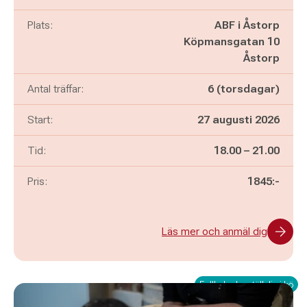
Plats:
ABF i Åstorp
Köpmansgatan 10
Åstorp
Antal träffar:
6 (torsdagar)
Start:
27 augusti 2026
Pågår mellan
och
Tid:
18.00
–
21.00
Pris:
1845:-
Läs mer och anmäl dig
Fullbokad – ställ dig i kö