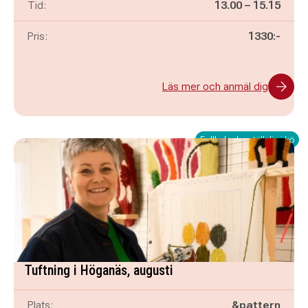
Pågår mellan
och
Tid:
13.00
–
15.15
Pris:
1330:-
Läs mer och anmäl dig
Fullbokad – ställ dig i kö
Tuftning i Höganäs, augusti
Plats:
&pattern