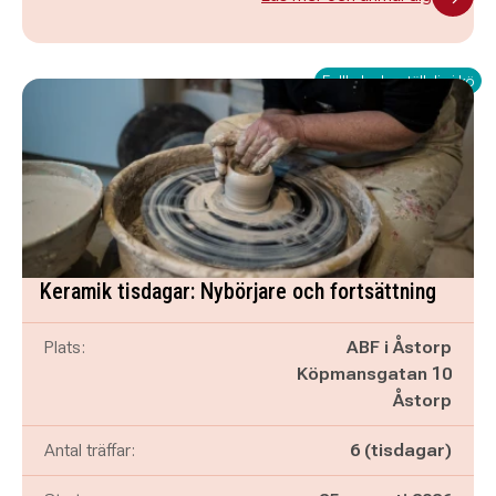
Fullbokad – ställ dig i kö
Keramik tisdagar: Nybörjare och fortsättning
Plats:
ABF i Åstorp
Köpmansgatan 10
Åstorp
Antal träffar:
6 (tisdagar)