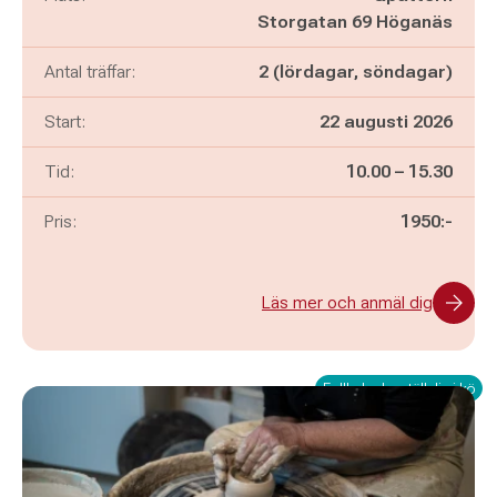
Storgatan 69 Höganäs
Antal träffar:
2 (lördagar, söndagar)
Start:
22 augusti 2026
Pågår mellan
och
Tid:
10.00
–
15.30
Pris:
1950:-
Läs mer och anmäl dig
Fullbokad – ställ dig i kö