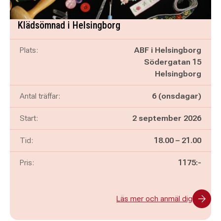
Klädsömnad i Helsingborg
Plats:
ABF i Helsingborg
Södergatan 15
Helsingborg
Antal träffar:
6 (onsdagar)
Start:
2 september 2026
Pågår mellan
och
Tid:
18.00
–
21.00
Pris:
1175:-
Läs mer och anmäl dig