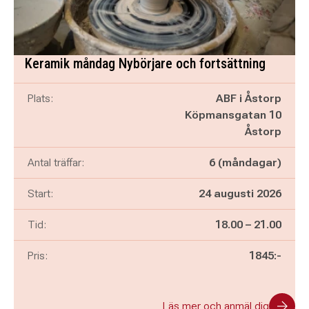
Keramik måndag Nybörjare och fortsättning
Plats:
ABF i Åstorp
Köpmansgatan 10
Åstorp
Antal träffar:
6 (måndagar)
Start:
24 augusti 2026
Pågår mellan
och
Tid:
18.00
–
21.00
Pris:
1845:-
Läs mer och anmäl dig