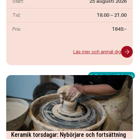
Start:
25 augusti 2026
Pågår mellan
och
Tid:
18.00
–
21.00
Pris:
1845:-
Läs mer och anmäl dig
Fullbokad – ställ dig i kö
Keramik torsdagar: Nybörjare och fortsättning