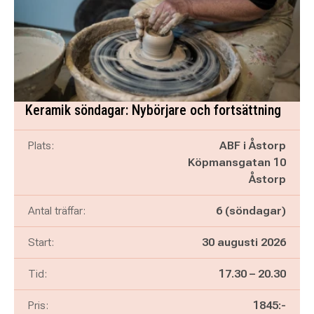
Keramik söndagar: Nybörjare och fortsättning
Plats:
ABF i Åstorp
Köpmansgatan 10
Åstorp
Antal träffar:
6 (söndagar)
Start:
30 augusti 2026
Pågår mellan
och
Tid:
17.30
–
20.30
Pris:
1845:-