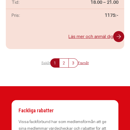
Pågår mellan
och
Tid:
18.00
–
21.00
Pris:
1175:-
Läs mer och anmäl dig
1
2
3
Bakåt
Framåt
Fackliga rabatter
Vissa fackförbund har som medlemsförmån att ge
sina medlemmar värdecheckar och rabatter för att