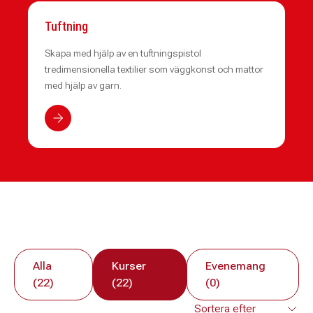
Tuftning
Skapa med hjälp av en tuftningspistol
tredimensionella textilier som väggkonst och mattor
med hjälp av garn.
Alla
Kurser
Evenemang
(22)
(22)
(0)