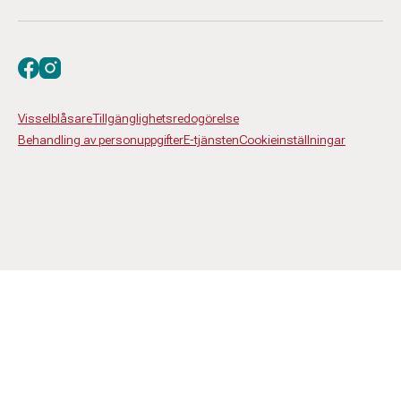
Besök oss på facebook
Besök oss på instagram
Visselblåsare
Tillgänglighetsredogörelse
Behandling av personuppgifter
E-tjänsten
Cookieinställningar