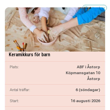
Få platser kvar
Keramikkurs för barn
Plats:
ABF i Åstorp
Köpmansgatan 10
Åstorp
Antal träffar:
6 (söndagar)
Start:
16 augusti 2026