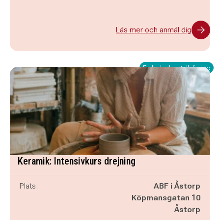
Läs mer och anmäl dig
Fullbokad – ställ dig i kö
Keramik: Intensivkurs drejning
Plats:
ABF i Åstorp
Köpmansgatan 10
Åstorp