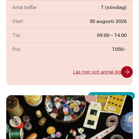
Antal träffar:
1 (söndag)
Start:
30 augusti 2026
Pågår mellan
och
Tid:
09.00
–
14.00
Pris:
1050:-
Läs mer och anmäl dig
Fullbokad – ställ dig i kö