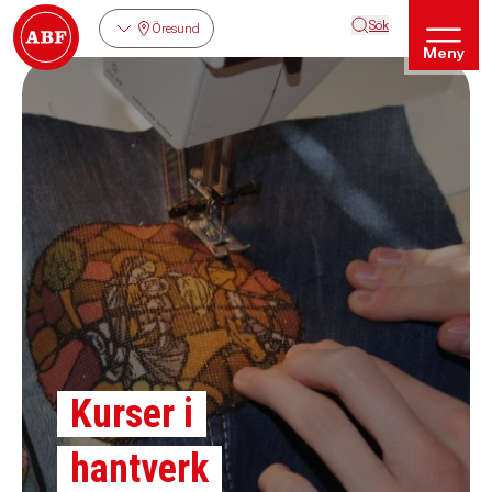
Sök
Öresund
Meny
Kurser i
hantverk