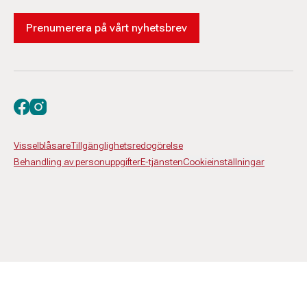
Prenumerera på vårt nyhetsbrev
Besök oss på facebook
Besök oss på instagram
Visselblåsare
Tillgänglighetsredogörelse
Behandling av personuppgifter
E-tjänsten
Cookieinställningar