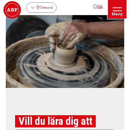
Sök
Öresund
Meny
Vill du lära dig att