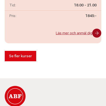
Pågår mellan
och
Tid:
18.00
-
21.00
Pris:
1845:-
Läs mer och anmäl dig
Se fler kurser