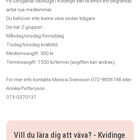
På Strögårds vävstuga i Kvidinge kan ta emot ett begränsat
antal nya medlemmar.
Du behöver inte kunna väva sedan tidigare
De har 2 grupper:
Måndag/onsdag förmiddag
Tisdag/torsdag kvällstid
Medlemsavgift: 300 kr
Terminsavgift: 1500 kr/termin (avgiften kan ändras)
För mer info kontakta Monica Svensson 072-9856748 eller
Annika Pettersson
073-0370137
Vill du lära dig att väva? - Kvidinge