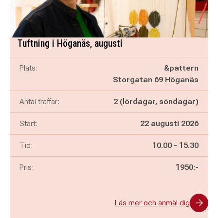
Tuftning i Höganäs, augusti
Plats:
&pattern
Storgatan 69 Höganäs
Antal träffar:
2 (lördagar, söndagar)
Start:
22 augusti 2026
Pågår mellan
och
Tid:
10.00
-
15.30
Pris:
1950:-
Läs mer och anmäl dig