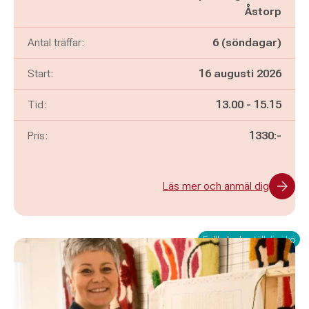
Åstorp
Antal träffar:
6 (söndagar)
Start:
16 augusti 2026
Pågår mellan
och
Tid:
13.00
-
15.15
Pris:
1330:-
Läs mer och anmäl dig
Fullbokad - ställ dig i kö