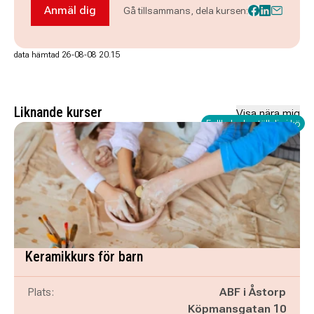
Anmäl dig
Gå tillsammans, dela kursen:
Anmäl dig till Vill du lära dig att väva? - Kvidin
data hämtad 26-08-08 20.15
Liknande kurser
Visa nära mig
Fullbokad - ställ dig i kö
Keramikkurs för barn
Plats:
ABF i Åstorp
Köpmansgatan 10