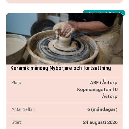
Fullbokad - ställ dig i kö
Keramik måndag Nybörjare och fortsättning
Plats:
ABF i Åstorp
Köpmansgatan 10
Åstorp
Antal träffar:
6 (måndagar)
Start:
24 augusti 2026