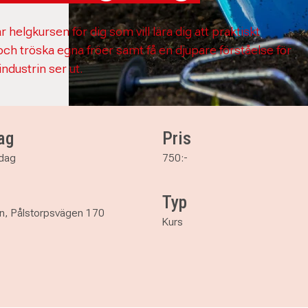
r helgkursen för dig som vill lära dig att praktiskt
och tröska egna fröer samt få en djupare förståelse för
industrin ser ut.
ag
Pris
ndag
750:-
Typ
n, Pålstorpsvägen 170
Kurs
kning, historia och beredskap i Helsingborg