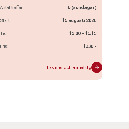
Antal träffar:
6 (söndagar)
Start:
16 augusti 2026
Pågår mellan
och
Tid:
13.00
-
15.15
Pris:
1330:-
Läs mer och anmäl dig