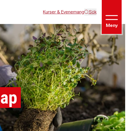
Kurser & Evenemang
Sök
Meny
kap