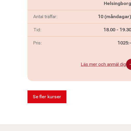
Helsingbor
Antal träffar:
10 (måndagar
Pågår mella
och
Tid:
18.00
-
19.3
Pris:
1025:
Läs mer och anmäl dig
Se fler kurser