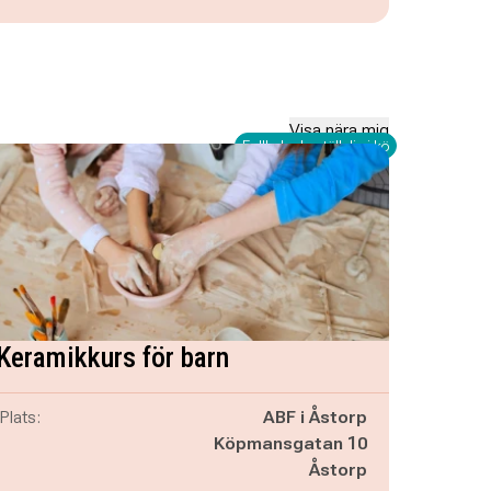
Visa nära mig
Fullbokad - ställ dig i kö
Keramikkurs för barn
Plats:
ABF i Åstorp
Köpmansgatan 10
Åstorp