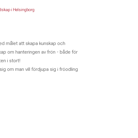
redskap i Helsingborg
med målet att skapa kunskap och
nskap om hanteringen av frön - både för
en i stort!
g om man vill fördjupa sig i fröodling