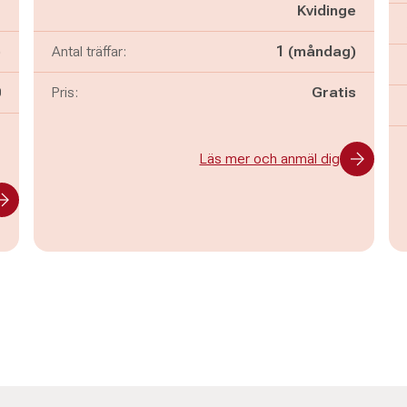
g
Kvidinge
)
Antal träffar:
1 (måndag)
n
0
Pris:
Gratis
-
Läs mer och anmäl dig