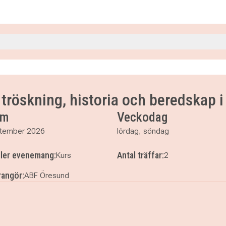
0
00
d, tröskning, historia och beredskap 
um
Veckodag
tember 2026
lördag, söndag
ller evenemang:
Antal träffar:
Kurs
2
angör:
ABF Öresund
körd, tröskning, historia och beredskap i Helsingborg