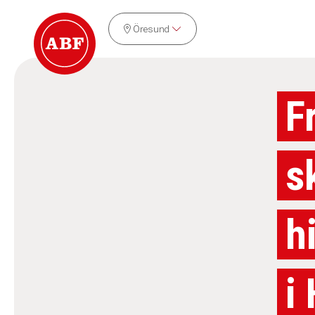
Öresund
Fr
s
h
i