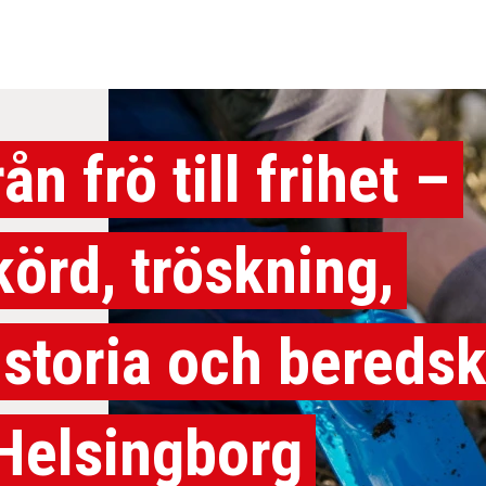
ån frö till frihet –
körd, tröskning,
istoria och bereds
 Helsingborg