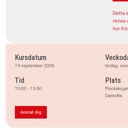
Detta ä
rensa 
hur frö
Kursdatum
Veckod
19 september 2026
lördag, sö
Tid
Plats
10:00
-
15:00
Plockskoge
Gantofta
Anmäl dig
Anmäl dig till Från frö till frihet – skörd, trös