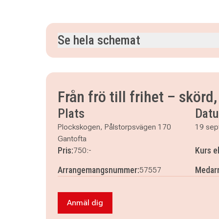
Se hela schemat
lördag 19 september 2026
klockan 10.00–15.0
söndag 20 september 2026
klockan 10.00–15.
Från frö till frihet – skör
Plats
Dat
Plockskogen, Pålstorpsvägen 170
19 sep
Gantofta
Pris:
Kurs e
750:-
Arrangemangsnummer:
Medarr
57557
Anmäl dig
Anmäl dig till Från frö till frihet – s