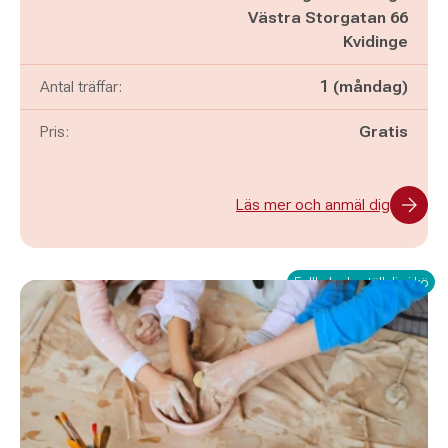
Västra Storgatan 66
Kvidinge
Antal träffar:
1 (måndag)
Pris:
Gratis
Läs mer och anmäl dig
Fullbokad - ställ dig i kö