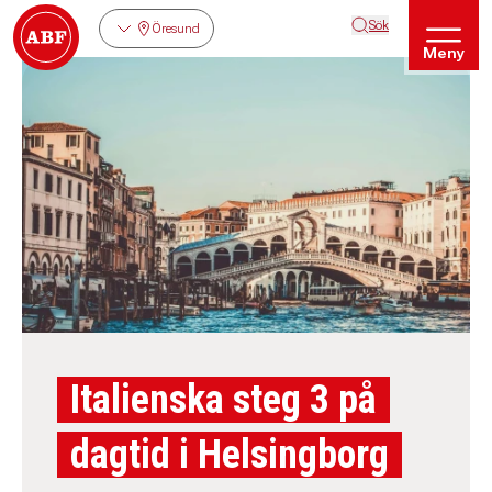
Sök
Öresund
Meny
Italienska steg 3 på
dagtid i Helsingborg