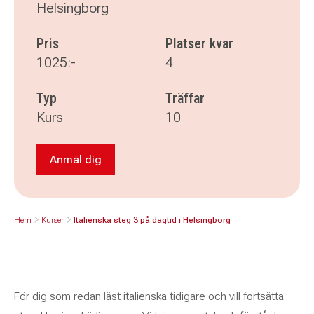
Helsingborg
Pris
Platser kvar
1025:-
4
Typ
Träffar
Kurs
10
Anmäl dig
Anmäl dig till Italienska steg 3 på dagtid i Hel
Hem
Kurser
Italienska steg 3 på dagtid i Helsingborg
För dig som redan läst italienska tidigare och vill fortsätta