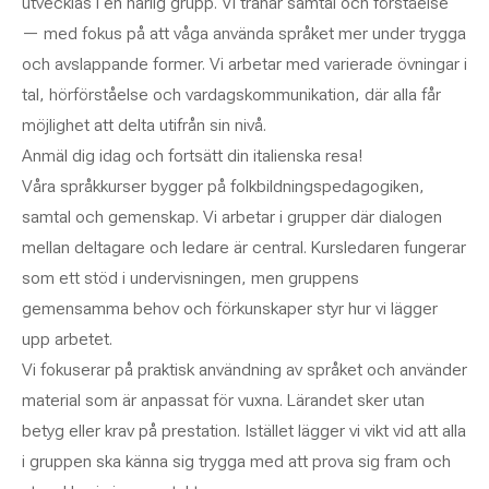
utvecklas i en härlig grupp. Vi tränar samtal och förståelse
— med fokus på att våga använda språket mer under trygga
och avslappande former. Vi arbetar med varierade övningar i
tal, hörförståelse och vardagskommunikation, där alla får
möjlighet att delta utifrån sin nivå.
Anmäl dig idag och fortsätt din italienska resa!
Våra språkkurser bygger på folkbildningspedagogiken,
samtal och gemenskap. Vi arbetar i grupper där dialogen
mellan deltagare och ledare är central. Kursledaren fungerar
som ett stöd i undervisningen, men gruppens
gemensamma behov och förkunskaper styr hur vi lägger
upp arbetet.
Vi fokuserar på praktisk användning av språket och använder
material som är anpassat för vuxna. Lärandet sker utan
betyg eller krav på prestation. Istället lägger vi vikt vid att alla
i gruppen ska känna sig trygga med att prova sig fram och