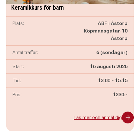
Keramikkurs för barn
Plats:
ABF i Åstorp
Köpmansgatan 10
Åstorp
Antal träffar:
6 (söndagar)
Start:
16 augusti 2026
Pågår mellan
och
Tid:
13.00
-
15.15
Pris:
1330:-
Läs mer och anmäl dig