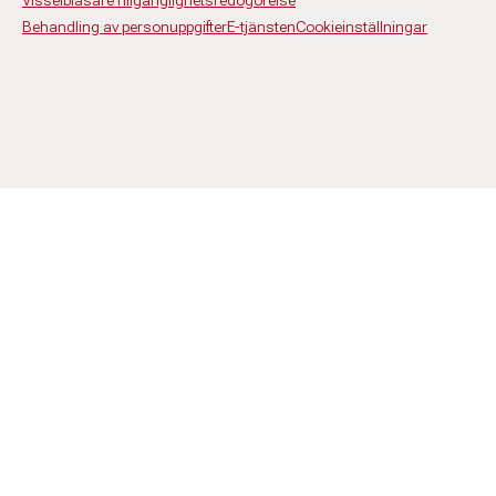
Visselblåsare
Tillgänglighetsredogörelse
Behandling av personuppgifter
E-tjänsten
Cookieinställningar