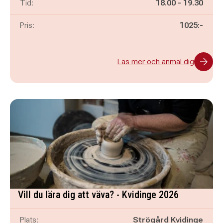
Pågår mellan
och
Tid:
18.00
-
19.30
Pris:
1025:-
Läs mer och anmäl dig
Vill du lära dig att väva? - Kvidinge 2026
Plats:
Strögård Kvidinge