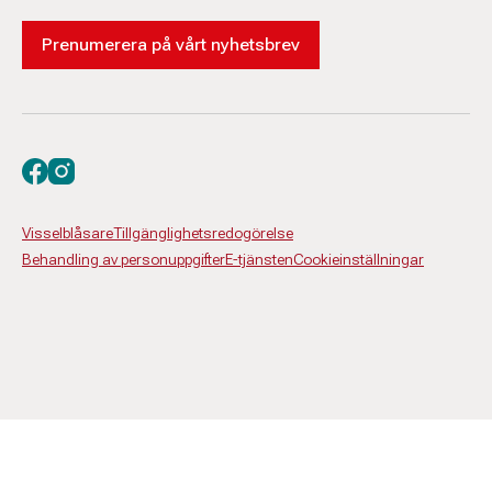
Prenumerera på vårt nyhetsbrev
Besök oss på facebook
Besök oss på instagram
Visselblåsare
Tillgänglighetsredogörelse
Behandling av personuppgifter
E-tjänsten
Cookieinställningar