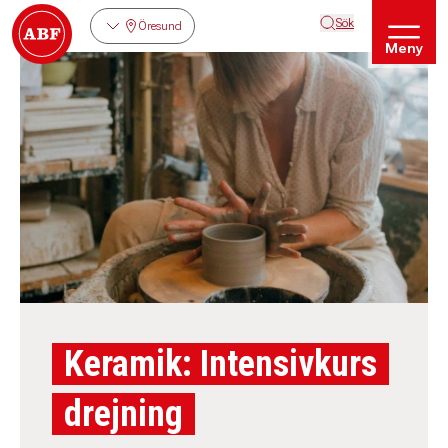
Sök
Öresund
Meny
Keramik: Intensivkurs
drejning