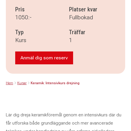
Pris
Platser kvar
1050:-
Fullbokad
Typ
Träffar
Kurs
1
Anmäl dig som reserv
Anmäl dig som reserv till Keramik: Inten
Hem
Kurser
Keramik: Intensivkurs drejning
Lär dig dreja keramikföremål genom en intensivkurs där du
får utforska både grundläggande och mer avancerade