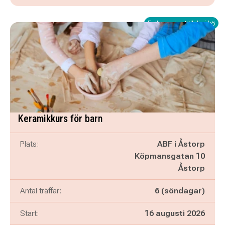
Fullbokad - ställ dig i kö
Keramikkurs för barn
Plats:
ABF i Åstorp
Köpmansgatan 10
Åstorp
Antal träffar:
6 (söndagar)
Start:
16 augusti 2026