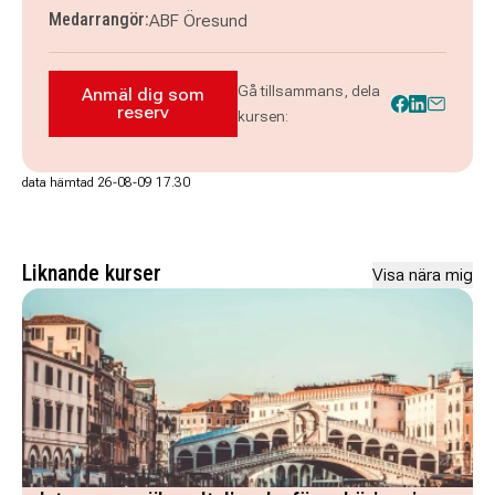
Medarrangör:
ABF Öresund
Gå tillsammans, dela
Anmäl dig som
Anmäl dig som reserv till Keramik: Intensiv
reserv
kursen:
data hämtad 26-08-09 17.30
Liknande kurser
Visa nära mig