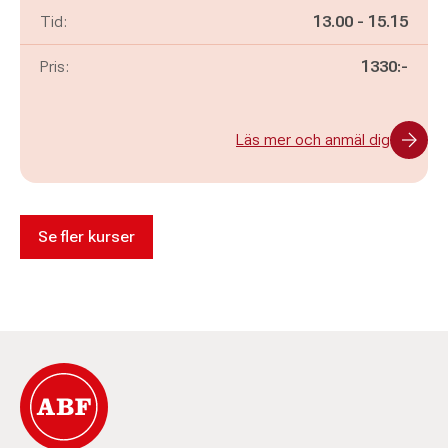
Pågår mellan
och
Tid:
13.00
-
15.15
Pris:
1330:-
Läs mer och anmäl dig
Se fler kurser