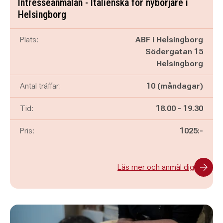
Intresseanmälan - Italienska för nybörjare i
Helsingborg
Plats:
ABF i Helsingborg
Södergatan 15
Helsingborg
Antal träffar:
10 (måndagar)
Pågår mellan
och
Tid:
18.00
-
19.30
Pris:
1025:-
Läs mer och anmäl dig