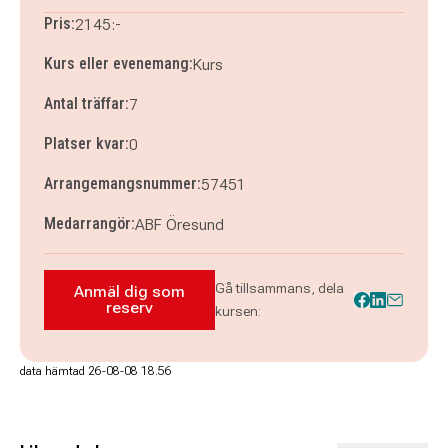
Pris:
2145:-
Kurs eller evenemang:
Kurs
Antal träffar:
7
Platser kvar:
0
Arrangemangsnummer:
57451
Medarrangör:
ABF Öresund
Gå tillsammans, dela
Anmäl dig som
Anmäl dig som reserv till Keramik, skulpter
reserv
kursen:
data hämtad 26-08-08 18.56