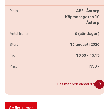
Plats:
ABF i Åstorp
Köpmansgatan 10
Åstorp
Antal träffar:
6 (söndagar)
Start:
16 augusti 2026
Pågår mellan
och
Tid:
13.00
-
15.15
Pris:
1330:-
Läs mer och anmäl dig
Se fler kurser