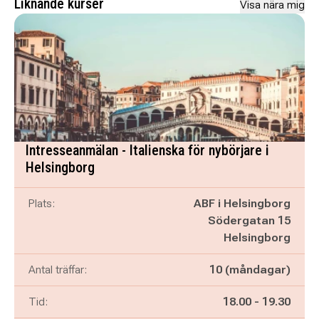
Liknande kurser
Visa nära mig
Intresseanmälan - Italienska för nybörjare i
Helsingborg
Plats:
ABF i Helsingborg
Södergatan 15
Helsingborg
Antal träffar:
10 (måndagar)
Pågår mellan
och
Tid:
18.00
-
19.30