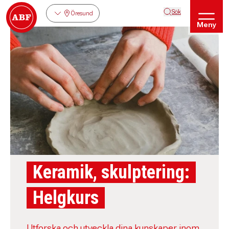
Sök
Öresund
Meny
Keramik, skulptering:
Helgkurs
Utforska och utveckla dina kunskaper inom