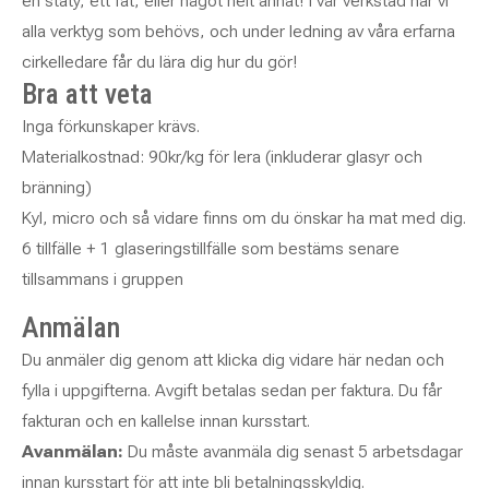
en staty, ett fat, eller något helt annat! I vår verkstad har vi
alla verktyg som behövs, och under ledning av våra erfarna
cirkelledare får du lära dig hur du gör!
Bra att veta
Inga förkunskaper krävs.
Materialkostnad: 90kr/kg för lera (inkluderar glasyr och
bränning)
Kyl, micro och så vidare finns om du önskar ha mat med dig.
6 tillfälle + 1 glaseringstillfälle som bestäms senare
tillsammans i gruppen
Anmälan
Du anmäler dig genom att klicka dig vidare här nedan och
fylla i uppgifterna. Avgift betalas sedan per faktura. Du får
fakturan och en kallelse innan kursstart.
Avanmälan:
Du måste avanmäla dig senast 5 arbetsdagar
innan kursstart för att inte bli betalningsskyldig.