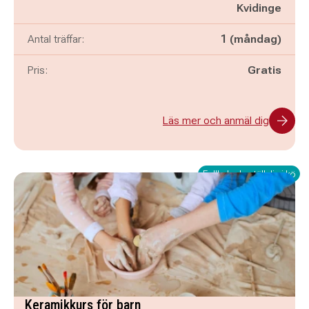
Kvidinge
Antal träffar:
1 (måndag)
Pris:
Gratis
Läs mer och anmäl dig
Fullbokad - ställ dig i kö
Keramikkurs för barn