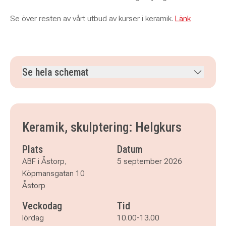
Se över resten av vårt utbud av kurser i ker amik.
Länk
Se hela schemat
lördag 5 september 2026
klockan 10.00–13.00
lördag 12 september 2026
klockan 10.00–13.00
lördag 19 september 2026
klockan 10.00–13.00
Keramik, skulptering: Helgkurs
lördag 26 september 2026
klockan 10.00–13.00
lördag 3 oktober 2026
klockan 10.00–13.00
Plats
Datum
lördag 10 oktober 2026
klockan 10.00–13.00
ABF i Åstorp,
5 september 2026
lördag 17 oktober 2026
klockan 10.00–13.00
Köpmansgatan 10
Åstorp
Veckodag
Tid
lördag
10.00-13.00