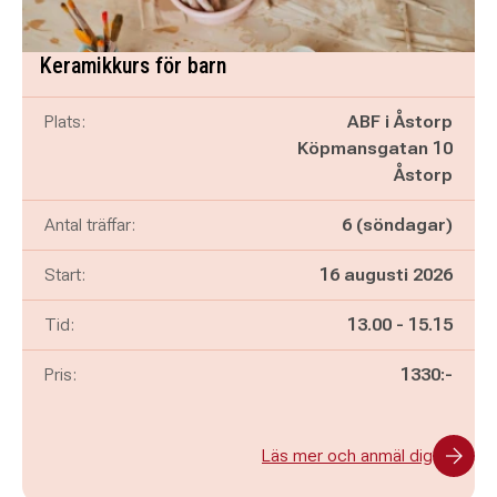
Keramikkurs för barn
Plats:
ABF i Åstorp
Köpmansgatan 10
Åstorp
Antal träffar:
6 (söndagar)
Start:
16 augusti 2026
Pågår mellan
och
Tid:
13.00
-
15.15
Pris:
1330:-
Läs mer och anmäl dig