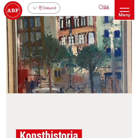
Sök
Öresund
Meny
Konsthistoria