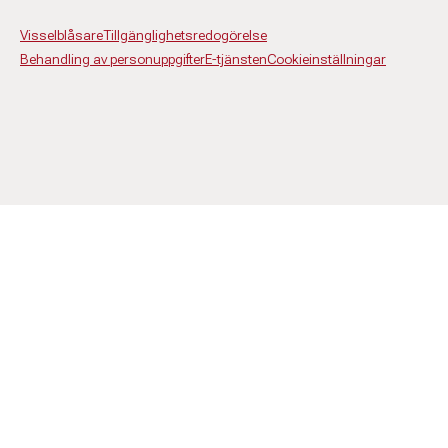
Visselblåsare
Tillgänglighetsredogörelse
Behandling av personuppgifter
E-tjänsten
Cookieinställningar