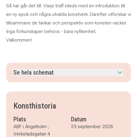
Så här går det till: Varje träff inleds med en introduktion till
en ny epok och några utvalda konstverk. Därefter utforskar vi
tillsammans de tankar och perspektiv som konsten väcker.
Inga förkunskaper behövs - bara nyfikenhet.
Välkommen!
Se hela schemat
onsdag 23 september 2026
klockan 14.00–15.30
onsdag 30 september 2026
klockan 14.00–15.30
onsdag 7 oktober 2026
klockan 14.00–15.30
Konsthistoria
onsdag 14 oktober 2026
klockan 14.00–15.30
onsdag 21 oktober 2026
klockan 14.00–15.30
Plats
Datum
ABF i Ängelholm ,
23 september 2026
Verkstadsgatan 4