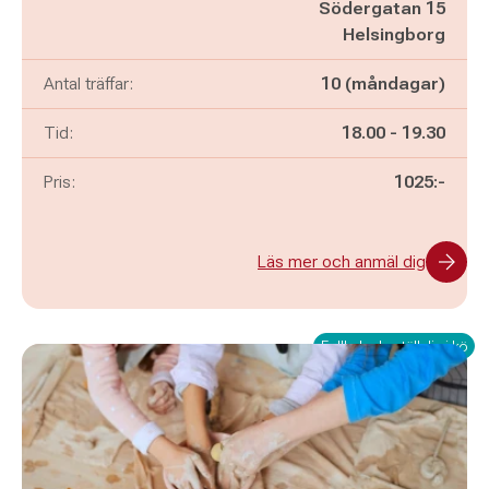
Södergatan 15
Helsingborg
Antal träffar:
10 (måndagar)
Pågår mellan
och
Tid:
18.00
-
19.30
Pris:
1025:-
Läs mer och anmäl dig
Fullbokad - ställ dig i kö