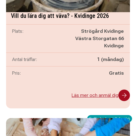
Vill du lära dig att väva? - Kvidinge 2026
Plats:
Strögård Kvidinge
Västra Storgatan 66
Kvidinge
Antal träffar:
1 (måndag)
Pris:
Gratis
Läs mer och anmäl dig
Fullbokad - ställ dig i kö