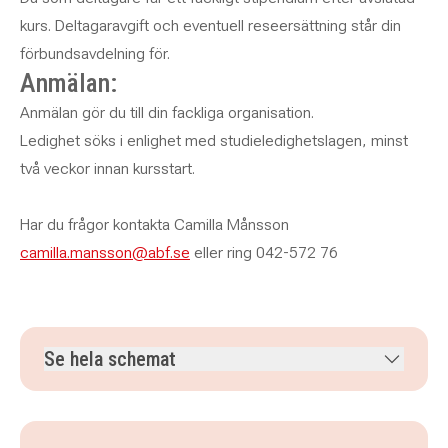
kurs. Deltagaravgift och eventuell reseersättning står din
förbundsavdelning för.
Anmälan:
Anmälan gör du till din fackliga organisation.
Ledighet söks i enlighet med studieledighetslagen, minst
två veckor innan kursstart.
Har du frågor kontakta Camilla Månsson
camilla.mansson@abf.se
eller ring 042-572 76
Se hela schemat
tisdag 17 november 2026
klockan 08.30–16.30
onsdag 18 november 2026
klockan 08.30–16.30