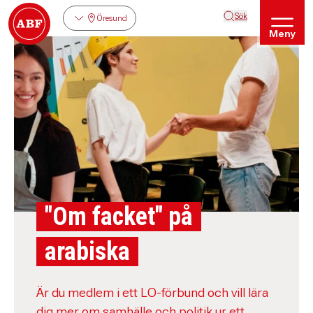
Sök
Öresund
Meny
"Om facket" på
arabiska
Är du medlem i ett LO-förbund och vill lära
dig mer om samhälle och politik ur ett