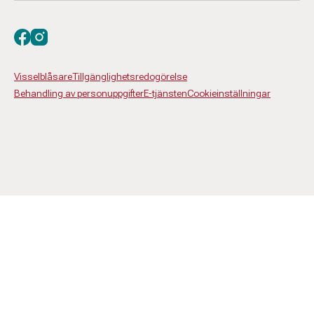
Besök oss på facebook
Besök oss på instagram
Visselblåsare
Tillgänglighetsredogörelse
Behandling av personuppgifter
E-tjänsten
Cookieinställningar