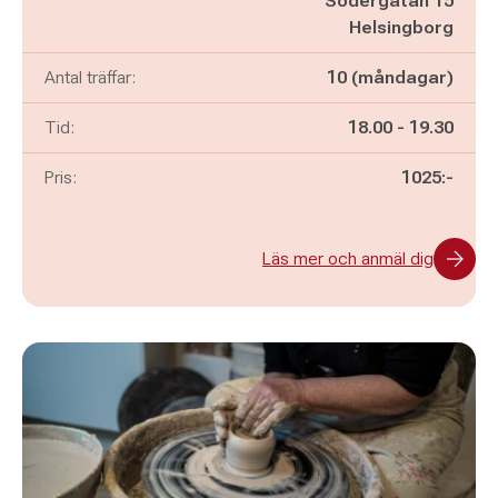
Södergatan 15
Helsingborg
Antal träffar:
10 (måndagar)
Pågår mellan
och
Tid:
18.00
-
19.30
Pris:
1025:-
Läs mer och anmäl dig