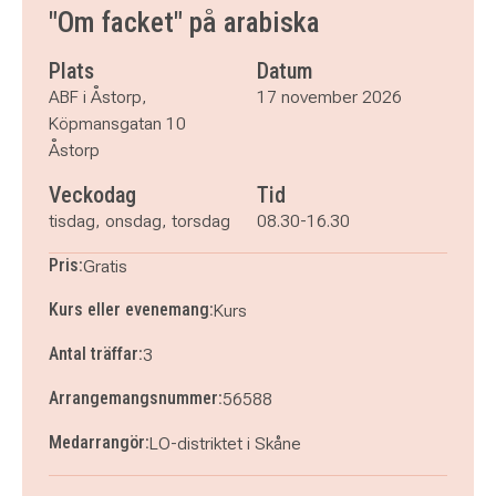
torsdag 19 november 2026
klockan 08.30–16.30
"Om facket" på arabiska
Plats
Datum
ABF i Åstorp,
17 november 2026
Köpmansgatan 10
Åstorp
Veckodag
Tid
tisdag, onsdag, torsdag
08.30-16.30
Pris:
Gratis
Kurs eller evenemang:
Kurs
Antal träffar:
3
Arrangemangsnummer:
56588
Medarrangör:
LO-distriktet i Skåne