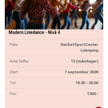
Modern Linedance - Nivå 4
Plats:
RacketSportCenter
Linköping
Antal träffar:
12 (måndagar)
Start:
7 september 2026
Pågår mellan
och
Tid:
18.30
-
20.00
Pris:
1300:-