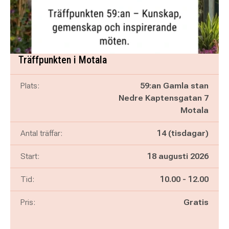
Träffpunkten i Motala
Plats:
59:an Gamla stan
Nedre Kaptensgatan 7
Motala
Antal träffar:
14 (tisdagar)
Start:
18 augusti 2026
Pågår mellan
och
Tid:
10.00
-
12.00
Pris:
Gratis