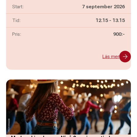
Start:
7 september 2026
Pågår mellan
och
Tid:
12.15
-
13.15
Pris:
900:-
Läs mer