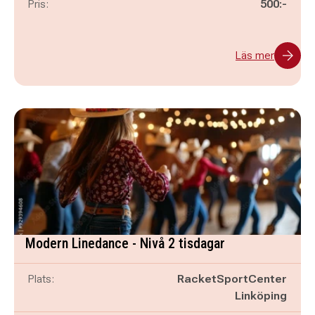
Pris:
500:-
Läs mer
Modern Linedance - Nivå 2 tisdagar
Plats:
RacketSportCenter
Linköping