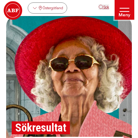
Sök
Östergötland
Meny
Sökresultat