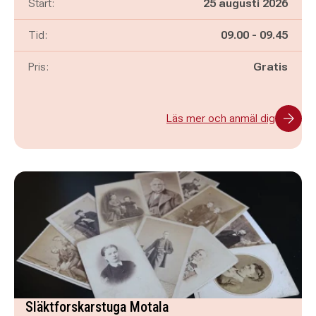
Start:
25 augusti 2026
Pågår mellan
och
Tid:
09.00
-
09.45
Pris:
Gratis
Läs mer och anmäl dig
Släktforskarstuga Motala