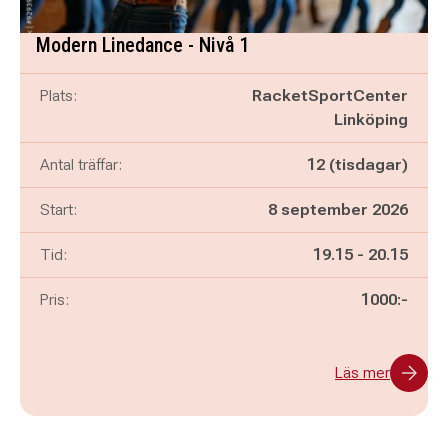
Modern Linedance - Nivå 1
Plats:
RacketSportCenter
Linköping
Antal träffar:
12 (tisdagar)
Start:
8 september 2026
Pågår mellan
och
Tid:
19.15
-
20.15
Pris:
1000:-
Läs mer