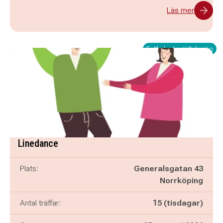
Läs mer
Fullbokad - ställ dig i kö
Linedance
Plats:
Generalsgatan 43
Norrköping
Antal träffar:
15 (tisdagar)