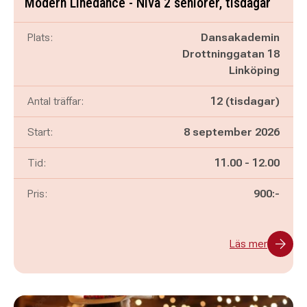
Modern Linedance - Nivå 2 seniorer, tisdagar
Plats:
Dansakademin
Drottninggatan 18
Linköping
Antal träffar:
12 (tisdagar)
Start:
8 september 2026
Pågår mellan
och
Tid:
11.00
-
12.00
Pris:
900:-
Läs mer