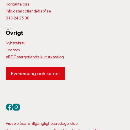
Kontakta oss
info.ostergotland@abf.se
013 24 25 00
Övrigt
Nyhetsbrev
Logotyp
ABF Östergötlands kulturkatalog
Evenemang och kurser
Besök oss på facebook
Besök oss på instagram
Visselblåsare
Tillgänglighetsredogörelse