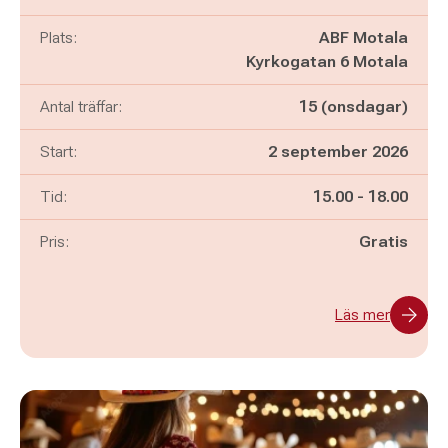
Plats:
ABF Motala
Kyrkogatan 6 Motala
Antal träffar:
15 (onsdagar)
Start:
2 september 2026
Pågår mellan
och
Tid:
15.00
-
18.00
Pris:
Gratis
Läs mer