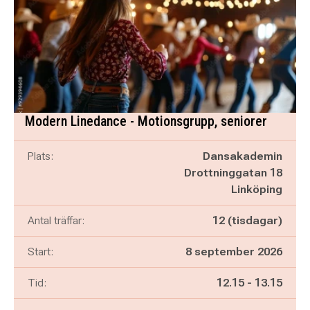
Modern Linedance - Motionsgrupp, seniorer
Plats:
Dansakademin
Drottninggatan 18
Linköping
Antal träffar:
12 (tisdagar)
Start:
8 september 2026
Pågår mellan
och
Tid:
12.15
-
13.15