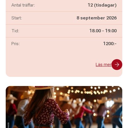
Antal träffar:
12 (tisdagar)
Start:
8 september 2026
Pågår mellan
och
Tid:
18.00
-
19.00
Pris:
1200:-
Läs mer