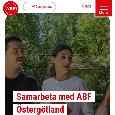
Sök
Östergötland
Meny
Samarbeta med ABF
Östergötland