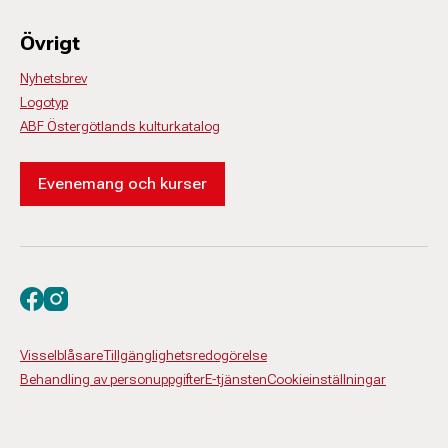
Övrigt
Nyhetsbrev
Logotyp
ABF Östergötlands kulturkatalog
Evenemang och kurser
Besök oss på facebook
Besök oss på instagram
Visselblåsare
Tillgänglighetsredogörelse
Behandling av personuppgifter
E-tjänsten
Cookieinställningar