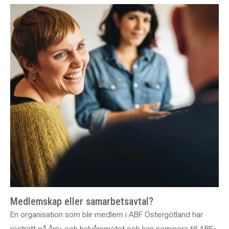
Medlemskap eller samarbetsavtal?
En organisation som blir medlem i ABF Östergötland har
rösträtt på års- och halvårsmötet och kan nominera till ABF-