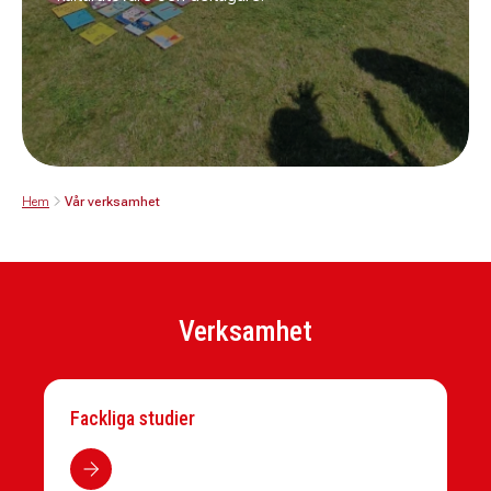
Hem
Vår verksamhet
Verksamhet
Fackliga studier