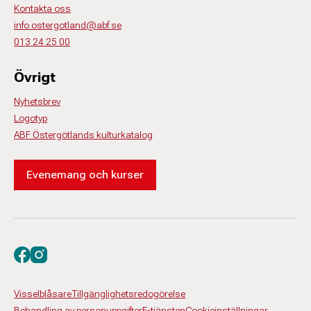
Kontakta oss
info.ostergotland@abf.se
013 24 25 00
Övrigt
Nyhetsbrev
Logotyp
ABF Östergötlands kulturkatalog
Evenemang och kurser
Besök oss på facebook
Besök oss på instagram
Visselblåsare
Tillgänglighetsredogörelse
Behandling av personuppgifter
E-tjänsten
Cookieinställningar