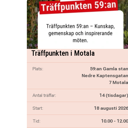
Träffpunkten i Motala
Plats:
59:an Gamla sta
Nedre Kaptensgata
7 Motal
Antal träffar:
14 (tisdagar
Start:
18 augusti 202
Pågår mella
och
Tid:
10.00
-
12.0