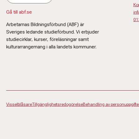
Ko
Gå till abf.se
in
01
Arbetarnas Bildningsförbund (ABF) är
Sveriges ledande studieförbund. Vi erbjuder
studiecirklar, kurser, föreläsningar samt
kulturarrangemang i alla landets kommuner.
Visselblåsare
Tillgänglighetsredogörelse
Behandling av personuppgifte