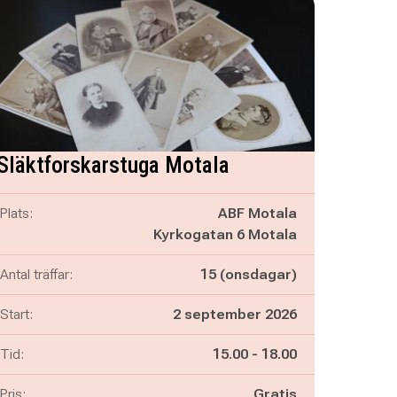
Släktforskarstuga Motala
Plats:
ABF Motala
Kyrkogatan 6 Motala
Antal träffar:
15 (onsdagar)
Start:
2 september 2026
Pågår mellan
och
Tid:
15.00
-
18.00
Pris:
Gratis