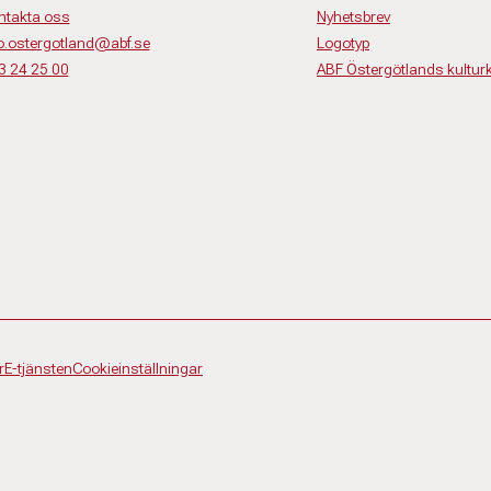
ntakta oss
Nyhetsbrev
fo.ostergotland@abf.se
Logotyp
3 24 25 00
ABF Östergötlands kultur
r
E-tjänsten
Cookieinställningar