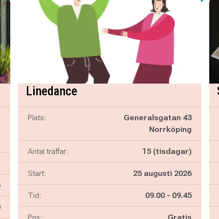
Linedance
n
Plats:
Generalsgatan 43
n
Norrköping
a
Antal träffar:
15 (tisdagar)
)
Start:
25 augusti 2026
6
Pågår mellan
och
Tid:
09.00
-
09.45
n
0
Pris:
Gratis