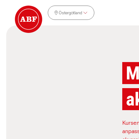
Östergötland
M
a
Kursen
anpassa