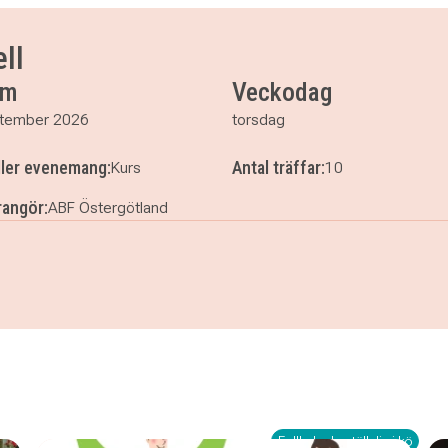
.00
.00
ll
um
Veckodag
tember 2026
torsdag
ller evenemang:
Antal träffar:
Kurs
10
angör:
ABF Östergötland
00
rell
Fullbokad - ställ dig i kö