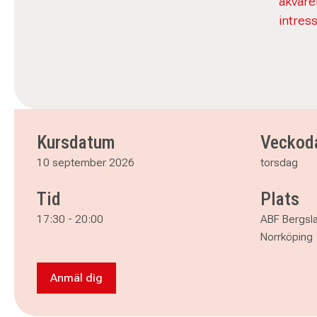
akvarel
intres
Kursdatum
Veckod
10 september 2026
torsdag
Tid
Plats
17:30
-
20:00
ABF Bergsl
Norrköping
Anmäl dig
Anmäl dig till Måla med akryl och akvarell