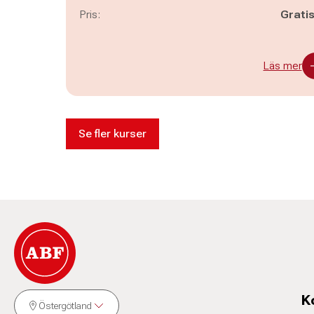
Pris:
Grati
Läs mer
Se fler kurser
K
Östergötland