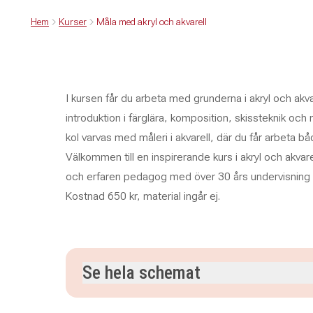
Hem
Kurser
Måla med akryl och akvarell
I kursen får du arbeta med grunderna i akryl och akv
introduktion i färglära, komposition, skissteknik och
kol varvas med måleri i akvarell, där du får arbeta bå
Välkommen till en inspirerande kurs i akryl och akv
och erfaren pedagog med över 30 års undervisning 
Kostnad 650 kr, material ingår ej.
Se hela schemat
torsdag 10 september 2026
klockan 17.30–20