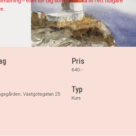
lmålning – eller för dig som vill väcka liv i ett tidigare
se.
ag
Pris
640:-
Typ
agsgården, Västgötegatan 25
Kurs