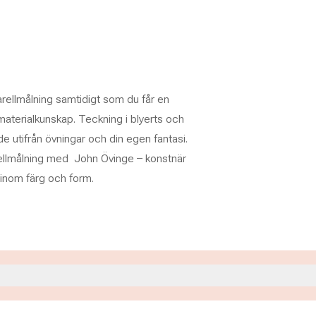
arellmålning samtidigt som du får en
 materialkunskap. Teckning i blyerts och
de utifrån övningar och din egen fantasi.
arellmålning med John Övinge – konstnär
inom färg och form.
.00