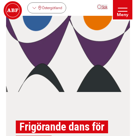
Sök
Östergötland
Meny
Frigörande dans för