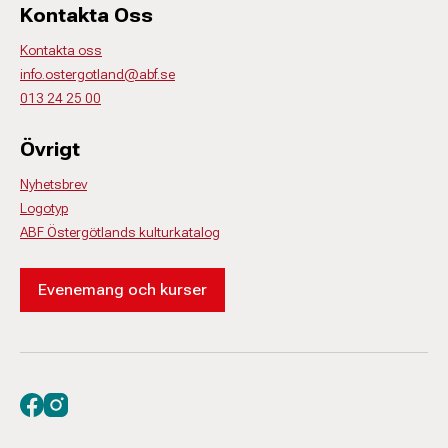
Kontakta Oss
Kontakta oss
info.ostergotland@abf.se
013 24 25 00
Övrigt
Nyhetsbrev
Logotyp
ABF Östergötlands kulturkatalog
Evenemang och kurser
Besök oss på facebook
Besök oss på instagram