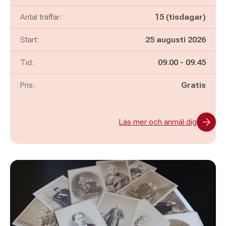
Antal träffar:
15 (tisdagar)
Start:
25 augusti 2026
Pågår mellan
och
Tid:
09.00
-
09.45
Pris:
Gratis
Läs mer och anmäl dig