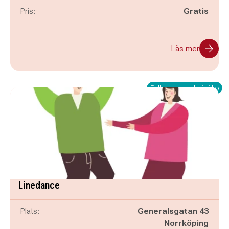
Pris:
Gratis
Läs mer
Fullbokad - ställ dig i kö
Linedance
Plats:
Generalsgatan 43
Norrköping