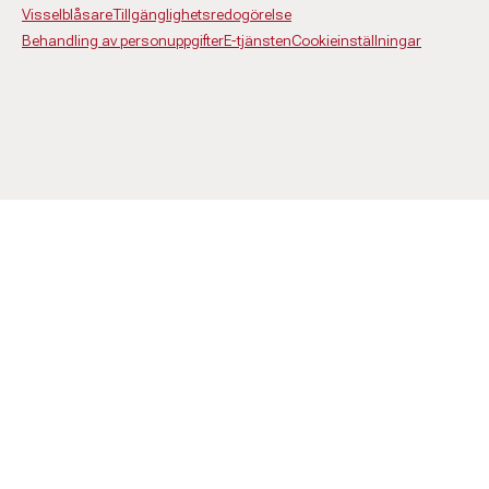
Visselblåsare
Tillgänglighetsredogörelse
Behandling av personuppgifter
E-tjänsten
Cookieinställningar