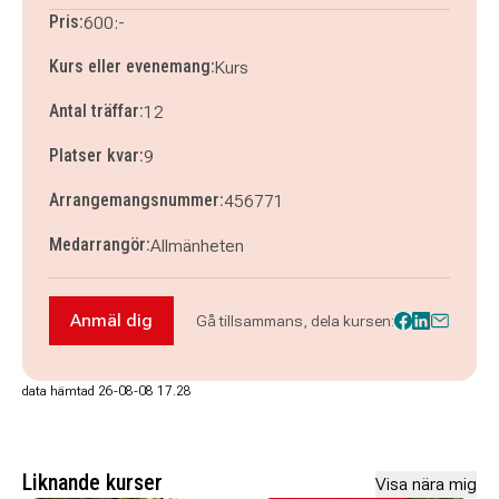
torsdag 19 november 2026
klockan 09.30–10.15
Pris:
600:-
torsdag 26 november 2026
klockan 09.30–10.15
Kurs eller evenemang:
Kurs
Antal träffar:
12
Platser kvar:
9
Arrangemangsnummer:
456771
Medarrangör:
Allmänheten
Anmäl dig
Gå tillsammans, dela kursen:
Anmäl dig till Frigörande dans för vuxna!
data hämtad 26-08-08 17.28
Liknande kurser
Visa nära mig