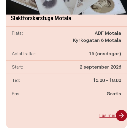
Släktforskarstuga Motala
Plats:
ABF Motala
Kyrkogatan 6 Motala
Antal träffar:
15 (onsdagar)
Start:
2 september 2026
Pågår mellan
och
Tid:
15.00
-
18.00
Pris:
Gratis
Läs mer