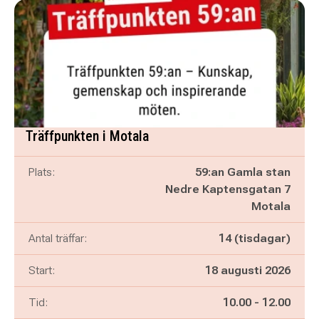
Träffpunkten i Motala
Plats:
59:an Gamla stan
Nedre Kaptensgatan 7
Motala
Antal träffar:
14 (tisdagar)
Start:
18 augusti 2026
Pågår mellan
och
Tid:
10.00
-
12.00