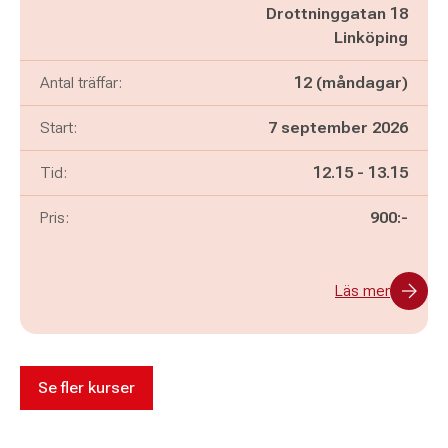
Drottninggatan 18
Linköping
Antal träffar:
12 (måndagar)
Start:
7 september 2026
Pågår mellan
och
Tid:
12.15
-
13.15
Pris:
900:-
Läs mer
Se fler kurser