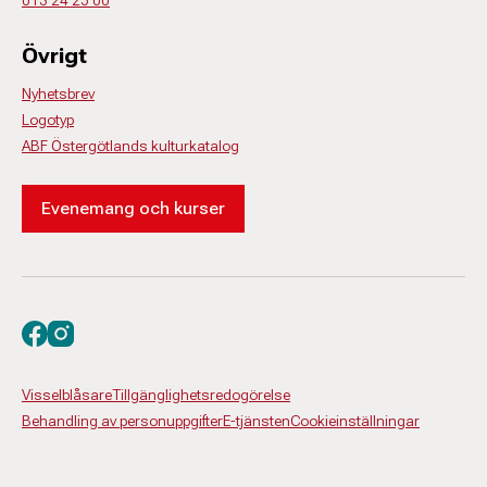
013 24 25 00
Övrigt
Nyhetsbrev
Logotyp
ABF Östergötlands kulturkatalog
Evenemang och kurser
Besök oss på facebook
Besök oss på instagram
Visselblåsare
Tillgänglighetsredogörelse
Behandling av personuppgifter
E-tjänsten
Cookieinställningar