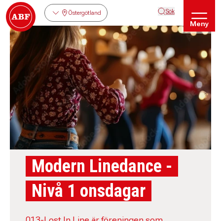
Sök
Östergötland
Meny
Modern Linedance -
Nivå 1 onsdagar
013-Lost In Line är föreningen som