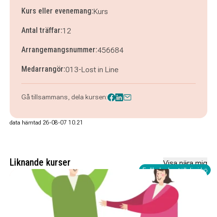
Kurs eller evenemang:
Kurs
Antal träffar:
12
Arrangemangsnummer:
456684
Medarrangör:
013-Lost in Line
Gå tillsammans, dela kursen:
data hämtad 26-08-07 10.21
Liknande kurser
Visa nära mig
Fullbokad - ställ dig i kö