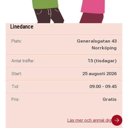
Linedance
Plats:
Generalsgatan 43
Norrköping
Antal träffar:
15 (tisdagar)
Start:
25 augusti 2026
Pågår mellan
och
Tid:
09.00
-
09.45
Pris:
Gratis
Läs mer och anmäl dig