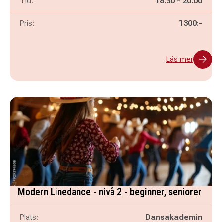
Pågår mellan
och
Tid:
18.30
-
20.00
Pris:
1300:-
Läs mer
Modern Linedance - nivå 2 - beginner, seniorer
Plats:
Dansakademin