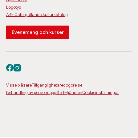
Logotyp
ABF Östergötlands kulturkatalog
Evenemang och kurser
Besök oss på facebook
Besök oss på instagram
Visselblåsare
Tillgänglighetsredogörelse
Behandling av personuppgifter
E-tjänsten
Cookieinställningar