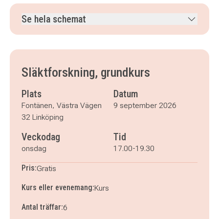
Se hela schemat
onsdag 9 september 2026
klockan 17.00–19.30
onsdag 16 september 2026
klockan 17.00–19.30
onsdag 23 september 2026
klockan 17.00–19.30
Släktforskning, grundkurs
onsdag 30 september 2026
klockan 17.00–19.30
onsdag 7 oktober 2026
klockan 17.00–19.30
Plats
Datum
onsdag 14 oktober 2026
klockan 17.00–19.30
Fontänen, Västra Vägen
9 september 2026
32 Linköping
Veckodag
Tid
onsdag
17.00-19.30
Pris:
Gratis
Kurs eller evenemang:
Kurs
Antal träffar:
6