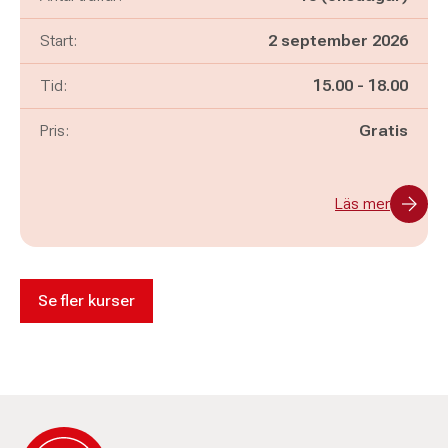
Start:
2 september 2026
Pågår mellan
och
Tid:
15.00
-
18.00
Pris:
Gratis
Läs mer
Se fler kurser