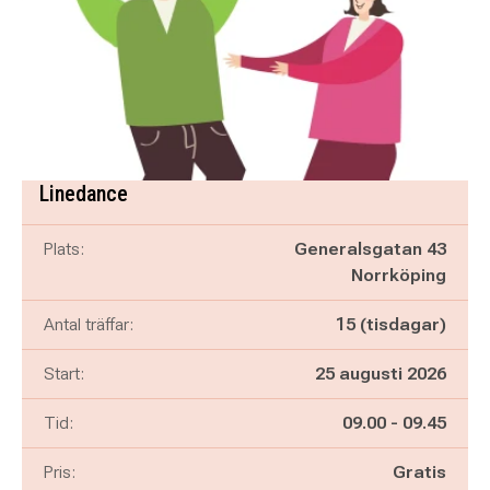
Linedance
Plats:
Generalsgatan 43
Norrköping
Antal träffar:
15 (tisdagar)
Start:
25 augusti 2026
Pågår mellan
och
Tid:
09.00
-
09.45
Pris:
Gratis