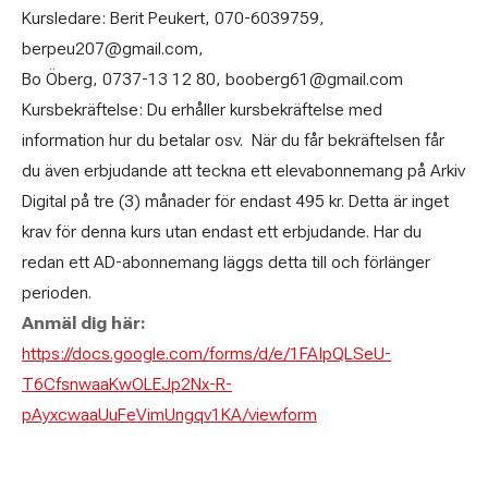
Kursledare: Berit Peukert, 070-6039759,
berpeu207@gmail.com,
Bo Öberg, 0737-13 12 80, booberg61@gmail.com
Kursbekräftelse: Du erhåller kursbekräftelse med
information hur du betalar osv. När du får bekräftelsen får
du även erbjudande att teckna ett elevabonnemang på Arkiv
Digital på tre (3) månader för endast 495 kr. Detta är inget
krav för denna kurs utan endast ett erbjudande. Har du
redan ett AD-abonnemang läggs detta till och förlänger
perioden.
Anmäl dig här:
https://docs.google.com/forms/d/e/1FAIpQLSeU-
T6CfsnwaaKwOLEJp2Nx-R-
pAyxcwaaUuFeVimUngqv1KA/viewform