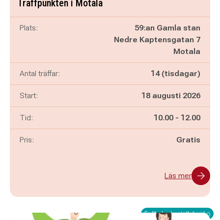
Träffpunkten i Motala
Plats:
59:an Gamla stan
Nedre Kaptensgatan 7
Motala
Antal träffar:
14 (tisdagar)
Start:
18 augusti 2026
Pågår mellan
och
Tid:
10.00
-
12.00
Pris:
Gratis
Läs mer
Fullbokad - ställ dig i kö