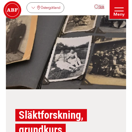
Sök
Östergötland
Meny
Släktforskning,
grundkurs