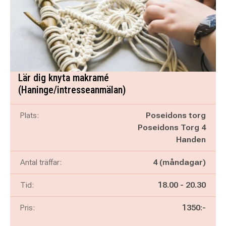
Lär dig knyta makramé
(Haninge/intresseanmälan)
Plats:
Poseidons torg
Poseidons Torg 4
Handen
Antal träffar:
4 (måndagar)
Pågår mellan
och
Tid:
18.00
-
20.30
Pris:
1350:-