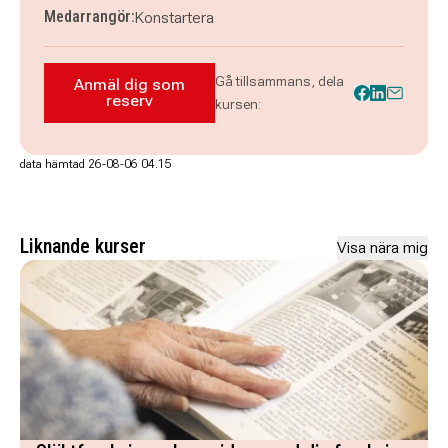
Medarrangör:
Konstartera
Gå tillsammans, dela
Anmäl dig som
Anmäl dig som reserv till Måleri i Nynäsha
reserv
kursen:
data hämtad 26-08-06 04.15
Liknande kurser
Visa nära mig