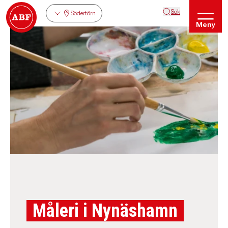
Sök
Södertörn
Meny
Måleri i Nynäshamn