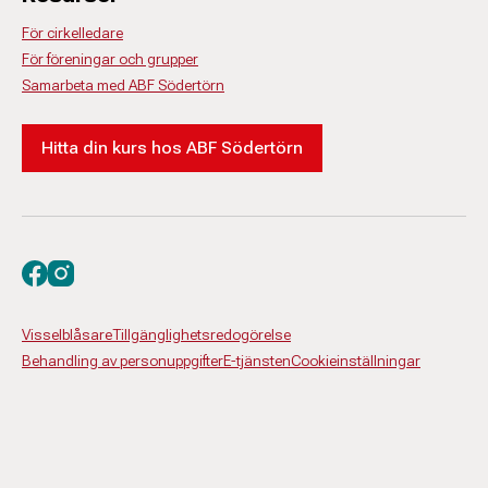
För cirkelledare
För föreningar och grupper
Samarbeta med ABF Södertörn
Hitta din kurs hos ABF Södertörn
Besök oss på facebook
Besök oss på instagram
Visselblåsare
Tillgänglighetsredogörelse
Behandling av personuppgifter
E-tjänsten
Cookieinställningar