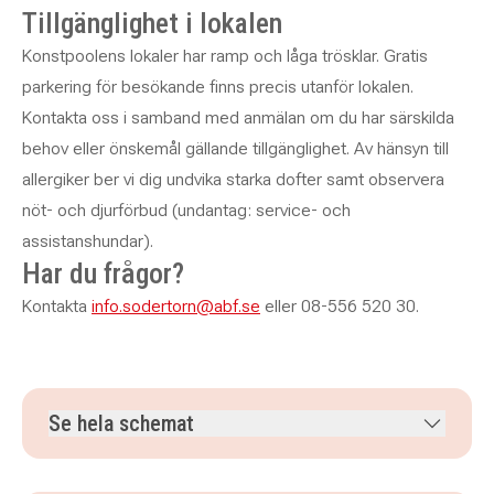
Tillgänglighet i lokalen
Konstpoolens lokaler har ramp och låga trösklar. Gratis
parkering för besökande finns precis utanför lokalen.
Kontakta oss i samband med anmälan om du har särskilda
behov eller önskemål gällande tillgänglighet. Av hänsyn till
allergiker ber vi dig undvika starka dofter samt observera
nöt- och djurförbud (undantag: service- och
assistanshundar).
Har du frågor?
Kontakta
info.sodertorn@abf.se
eller 08-556 520 30.
Se hela schemat
måndag 31 augusti 2026
klockan 19.00–22.00