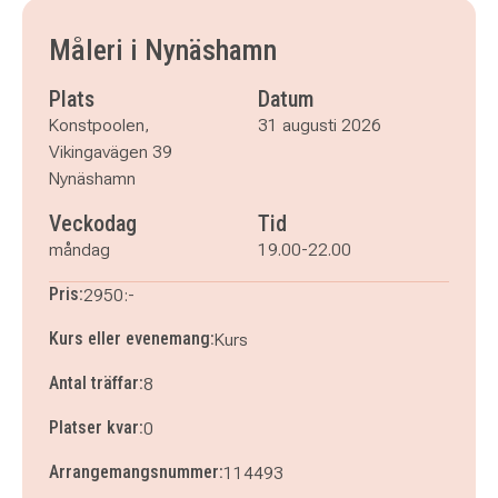
måndag 7 september 2026
klockan 19.00–22.00
måndag 14 september 2026
klockan 19.00–22.00
Måleri i Nynäshamn
måndag 21 september 2026
klockan 19.00–22.00
måndag 28 september 2026
klockan 19.00–22.00
Plats
Datum
måndag 5 oktober 2026
klockan 19.00–22.00
Konstpoolen,
31 augusti 2026
måndag 12 oktober 2026
klockan 19.00–22.00
Vikingavägen 39
måndag 19 oktober 2026
klockan 19.00–22.00
Nynäshamn
Veckodag
Tid
måndag
19.00-22.00
Pris:
2950:-
Kurs eller evenemang:
Kurs
Antal träffar:
8
Platser kvar:
0
Arrangemangsnummer:
114493