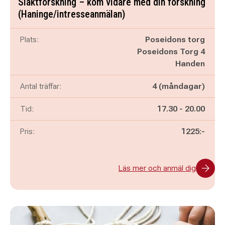
Släktforskning – kom vidare med din forskning
(Haninge/intresseanmälan)
Plats:
Poseidons torg
Poseidons Torg 4
Handen
Antal träffar:
4 (måndagar)
Pågår mellan
och
Tid:
17.30
-
20.00
Pris:
1225:-
Läs mer och anmäl dig