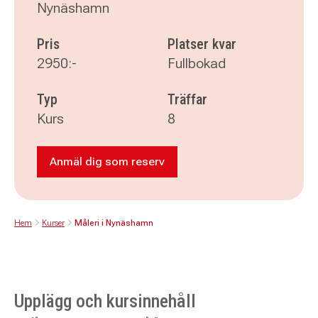
Nynäshamn
Pris
Platser kvar
2950:-
Fullbokad
Typ
Träffar
Kurs
8
Anmäl dig som reserv
Anmäl dig som reserv till Måleri i Nynä
Hem
Kurser
Måleri i Nynäshamn
Upplägg och kursinnehåll