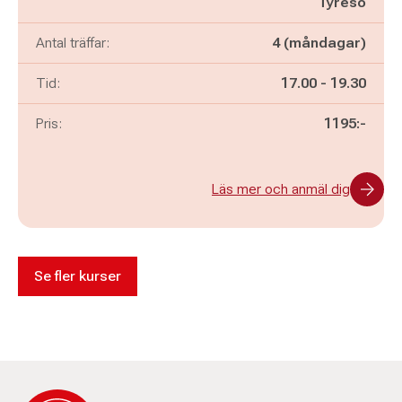
Tyresö
Antal träffar:
4 (måndagar)
Pågår mellan
och
Tid:
17.00
-
19.30
Pris:
1195:-
Läs mer och anmäl dig
Se fler kurser