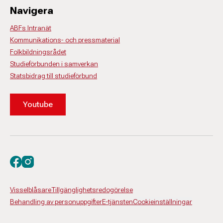
Navigera
ABFs Intranät
Kommunikations- och pressmaterial
Folkbildningsrådet
Studieförbunden i samverkan
Statsbidrag till studieförbund
Youtube
Besök oss på facebook
Besök oss på instagram
Visselblåsare
Tillgänglighetsredogörelse
Behandling av personuppgifter
E-tjänsten
Cookieinställningar