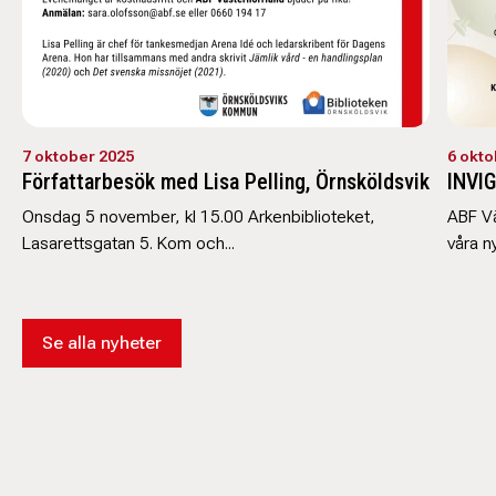
7 oktober 2025
6 okto
Författarbesök med Lisa Pelling, Örnsköldsvik
INVI
Onsdag 5 november, kl 15.00 Arkenbiblioteket,
ABF Vä
Lasarettsgatan 5. Kom och...
våra ny
Se alla nyheter