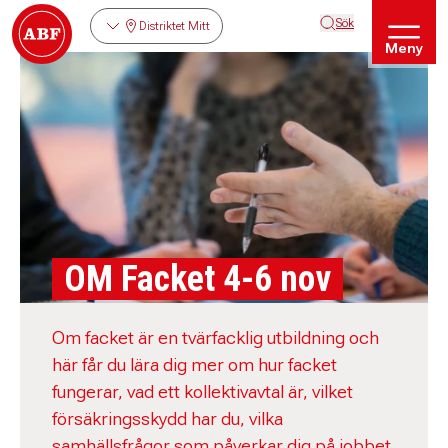
Sök
Distriktet Mitt
Meny
OM Facket 4-6 nov
Om facket är en tvärfacklig utbildning och
här får du lära dig mer om hur facket
fungerar, vad ett kollektivavtal är, vilket
försäkringsskydd har du, vilka
samhällsfrågor som påverkar dig på jobbet