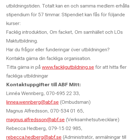
utbildningstiden. Totalt kan en och samma medlem erhålla
stipendium för 57 timmar. Stipendiet kan fås för följande
kurser:
Facklig introduktion, Om facket, Om samhället och LOs
Maktutbildning.
Har du frågor eller funderingar över utbildningen?
Kontakta gärna din fackliga organisation.
Titta gärna in på
www.fackligutbildning.se
för att hitta fler
fackliga utbildningar
Kontaktuppgifter till ABF Mitt:
Linnéa Wennberg, 070-695 22 33,
linnea.wennberg@abf.se
(Ombudsman)
Magnus Alfredsson, 070-534 01 65,
magnus.alfredsson@abf.se
(Verksamhetsutvecklare)
Rebecca Hedberg, 079-15 02 985,
rebecca.hedberg@abf.se
(Administratör, anmälningar till