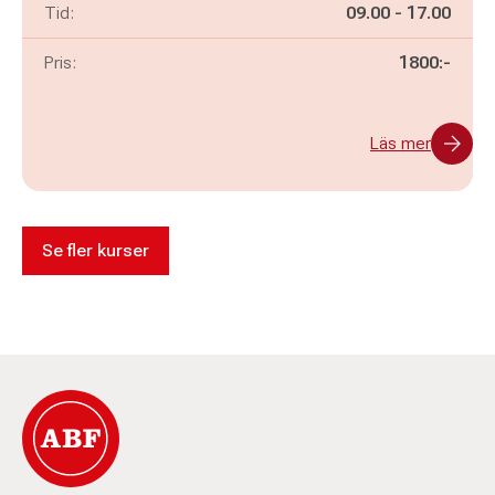
Pågår mellan
och
Tid:
09.00
-
17.00
Pris:
1800:-
Läs mer
Se fler kurser