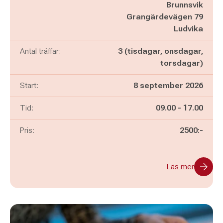
Brunnsvik
Grangärdevägen 79
Ludvika
Antal träffar:
3 (tisdagar, onsdagar,
torsdagar)
Start:
8 september 2026
Pågår mellan
och
Tid:
09.00
-
17.00
Pris:
2500:-
Läs mer