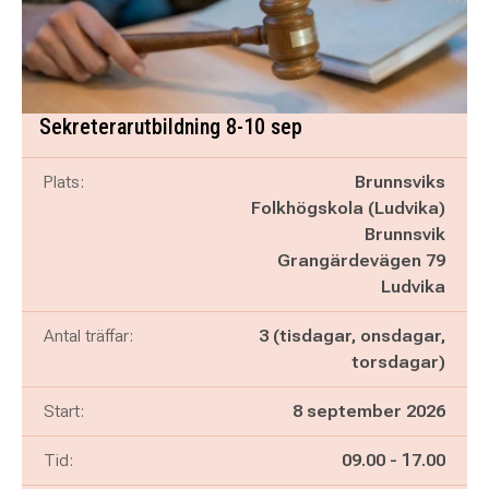
Sekreterarutbildning 8-10 sep
Plats:
Brunnsviks
Folkhögskola (Ludvika)
Brunnsvik
Grangärdevägen 79
Ludvika
Antal träffar:
3 (tisdagar, onsdagar,
torsdagar)
Start:
8 september 2026
Pågår mellan
och
Tid:
09.00
-
17.00