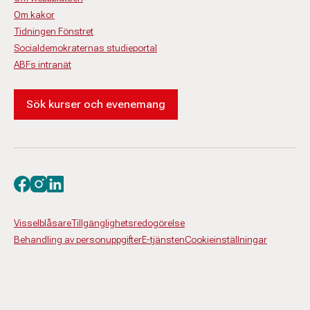
Om kakor
Tidningen Fönstret
Socialdemokraternas studieportal
ABFs intranät
Sök kurser och evenemang
Besök oss på facebook
Besök oss på instagram
Besök oss på linkedin
Visselblåsare
Tillgänglighetsredogörelse
Behandling av personuppgifter
E-tjänsten
Cookieinställningar