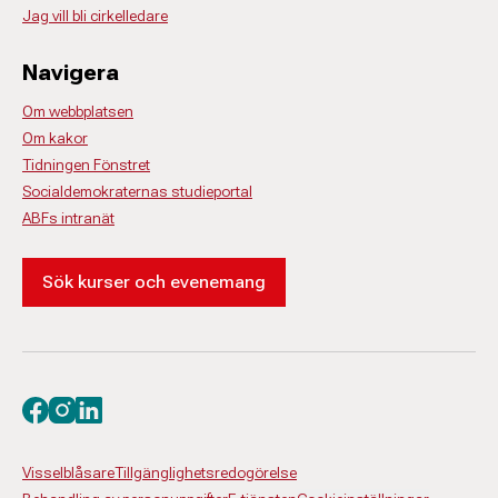
Jag vill bli cirkelledare
Navigera
Om webbplatsen
Om kakor
Tidningen Fönstret
Socialdemokraternas studieportal
ABFs intranät
Sök kurser och evenemang
Besök oss på facebook
Besök oss på instagram
Besök oss på linkedin
Visselblåsare
Tillgänglighetsredogörelse