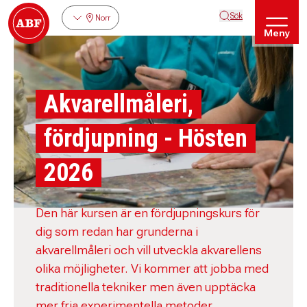
Sök
Norr
Meny
Akvarellmåleri,
fördjupning - Hösten
2026
Den här kursen är en fördjupningskurs för
dig som redan har grunderna i
akvarellmåleri och vill utveckla akvarellens
olika möjligheter. Vi kommer att jobba med
traditionella tekniker men även upptäcka
mer fria experimentella metoder.