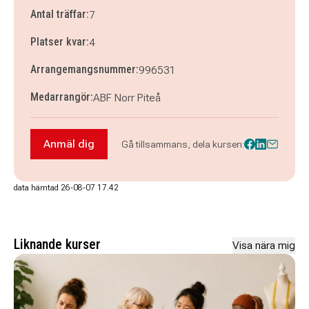
Antal träffar:
7
Platser kvar:
4
Arrangemangsnummer:
996531
Medarrangör:
ABF Norr Piteå
Anmäl dig
Gå tillsammans, dela kursen:
Anmäl dig till Akvarellmåleri, fördjupning - Hös
data hämtad 26-08-07 17.42
Liknande kurser
Visa nära mig