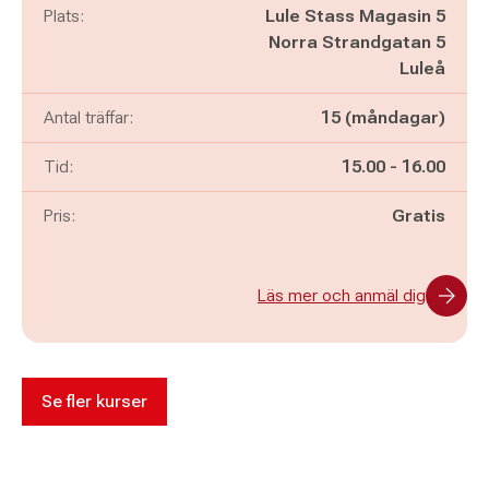
Plats:
Lule Stass Magasin 5
Norra Strandgatan 5
Luleå
Antal träffar:
15 (måndagar)
Pågår mellan
och
Tid:
15.00
-
16.00
Pris:
Gratis
Läs mer och anmäl dig
Se fler kurser