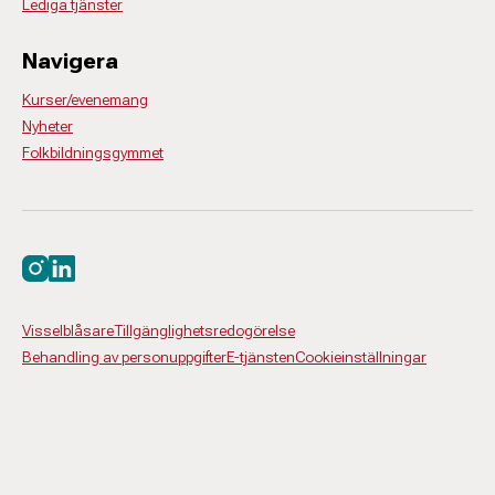
Lediga tjänster
Navigera
Kurser/evenemang
Nyheter
Folkbildningsgymmet
Besök oss på instagram
Besök oss på linkedin
Visselblåsare
Tillgänglighetsredogörelse
Behandling av personuppgifter
E-tjänsten
Cookieinställningar