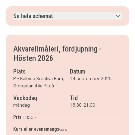
Se hela schemat
måndag 14 september 2026
klockan 18.30–21.00
måndag 21 september 2026
klockan 18.30–21.00
måndag 28 september 2026
klockan 18.30–21.00
Akvarellmåleri, fördjupning -
måndag 5 oktober 2026
klockan 18.30–21.00
Hösten 2026
måndag 12 oktober 2026
klockan 18.30–21.00
måndag 19 oktober 2026
klockan 18.30–21.00
Plats
Datum
måndag 26 oktober 2026
klockan 18.30–21.00
P - Kaleido Kreativa Rum,
14 september 2026
Storgatan 44a Piteå
Veckodag
Tid
måndag
18.30-21.00
Pris:
1350:-
Kurs eller evenemang:
Kurs