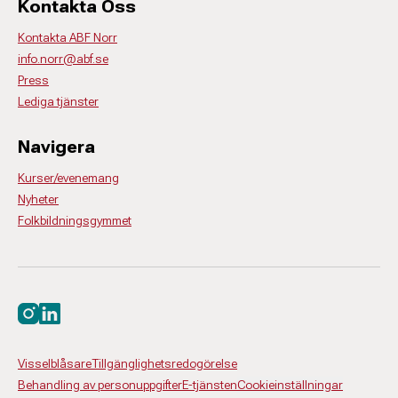
Kontakta Oss
Kontakta ABF Norr
info.norr@abf.se
Press
Lediga tjänster
Navigera
Kurser/evenemang
Nyheter
Folkbildningsgymmet
Besök oss på instagram
Besök oss på linkedin
Visselblåsare
Tillgänglighetsredogörelse
Behandling av personuppgifter
E-tjänsten
Cookieinställningar