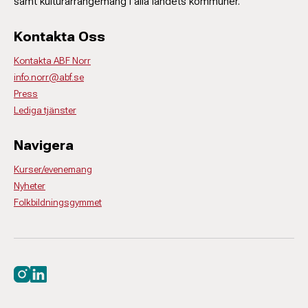
samt kulturarrangemang i alla landets kommuner.
Kontakta Oss
Kontakta ABF Norr
info.norr@abf.se
Press
Lediga tjänster
Navigera
Kurser/evenemang
Nyheter
Folkbildningsgymmet
Besök oss på instagram
Besök oss på linkedin