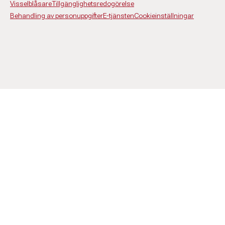
Visselblåsare
Tillgänglighetsredogörelse
Behandling av personuppgifter
E-tjänsten
Cookieinställningar