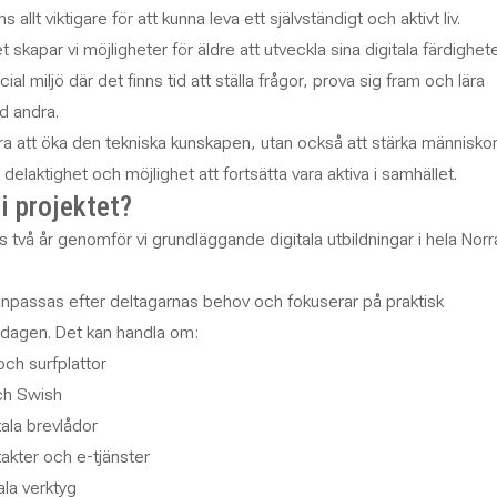
 allt viktigare för att kunna leva ett självständigt och aktivt liv.
skapar vi möjligheter för äldre att utveckla sina digitala färdighete
ial miljö där det finns tid att ställa frågor, prova sig fram och lära
d andra.
ara att öka den tekniska kunskapen, utan också att stärka människo
 delaktighet och möjlighet att fortsätta vara aktiva i samhället.
 i projektet?
 två år genomför vi grundläggande digitala utbildningar i hela Norr
anpassas efter deltagarnas behov och fokuserar på praktisk
rdagen. Det kan handla om:
och surfplattor
ch Swish
tala brevlådor
kter och e-tjänster
ala verktyg