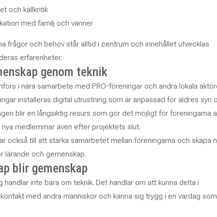
t och källkritik
kation med familj och vänner
a frågor och behov står alltid i centrum och innehållet utvecklas
 deras erfarenheter.
menskap genom teknik
förs i nära samarbete med PRO-föreningar och andra lokala aktöre
ingar installeras digital utrustning som är anpassad för äldres syn 
ngen blir en långsiktig resurs som gör det möjligt för föreningarna a
da nya medlemmar även efter projektets slut.
ar också till att stärka samarbetet mellan föreningarna och skapa 
ör lärande och gemenskap.
ap blir gemenskap
ng handlar inte bara om teknik. Det handlar om att kunna delta i
a kontakt med andra människor och känna sig trygg i en vardag som