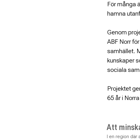
För många äl
hamna utanf
Genom projek
ABF Norr för 
samhället. M
kunskaper so
sociala samm
Projektet ge
65 år i Norr
Att minska
I en region där 