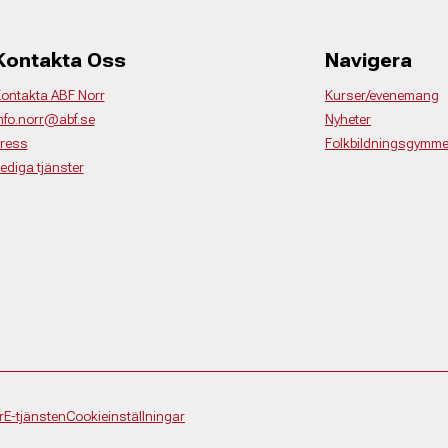
Kontakta Oss
Navigera
ontakta ABF Norr
Kurser/evenemang
nfo.norr@abf.se
Nyheter
ress
Folkbildningsgymme
ediga tjänster
r
E-tjänsten
Cookieinställningar