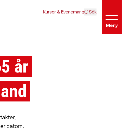
Kurser & Evenemang
Sök
Meny
65 år
land
takter,
ler datorn.