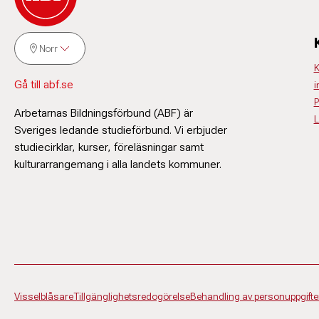
Norr
K
Gå till abf.se
i
P
Arbetarnas Bildningsförbund (ABF) är
L
Sveriges ledande studieförbund. Vi erbjuder
studiecirklar, kurser, föreläsningar samt
kulturarrangemang i alla landets kommuner.
Visselblåsare
Tillgänglighetsredogörelse
Behandling av personuppgifte