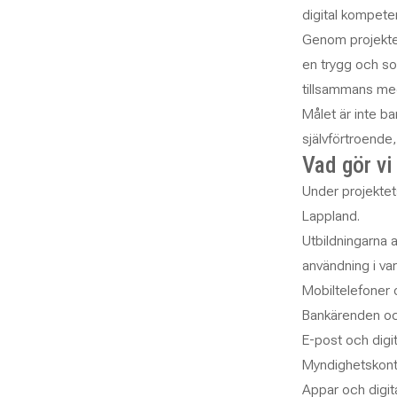
digital kompetens
Genom projektet 
en trygg och soc
tillsammans me
Målet är inte b
självförtroende,
Vad gör vi
Under projektets
Lappland.
Utbildningarna 
användning i va
Mobiltelefoner 
Bankärenden o
E-post och digi
Myndighetskonta
Appar och digit