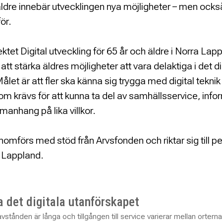
dre innebär utvecklingen nya möjligheter – men också 
ör.
tet Digital utveckling för 65 år och äldre i Norra Lap
att stärka äldres möjligheter att vara delaktiga i det di
ålet är att fler ska känna sig trygga med digital teknik
m krävs för att kunna ta del av samhällsservice, info
anhang på lika villkor.
nomförs med stöd från Arvsfonden och riktar sig till p
a Lappland.
 det digitala utanförskapet
avstånden är långa och tillgången till service varierar mellan orterna 