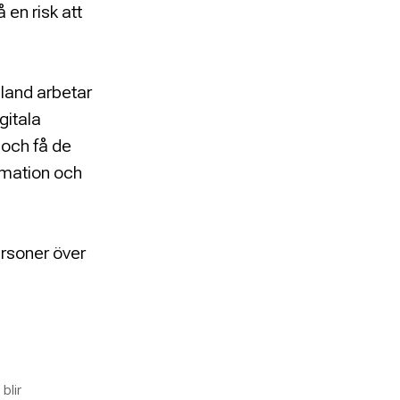
en risk att
pland arbetar
gitala
 och få de
rmation och
ersoner över
blir