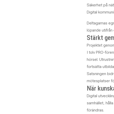
Säkerhet på näte
Digital kommuni
Deltagarnas egn
löpande utifrån
Stärkt ge
Projektet genom
I tolv PRO-fören
hörsel. Utrustni
fortsätta utbil
Satsningen bidr
mötesplatser f
När kunsk
Digital utveckli
samhället, håll
förändras.