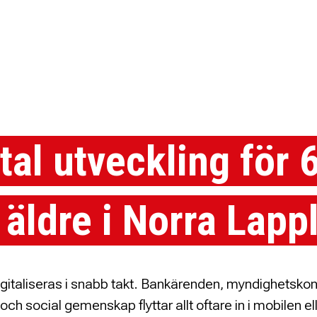
tal utveckling för 
 äldre i Norra Lapp
gitaliseras i snabb takt. Bankärenden, myndighetskon
och social gemenskap flyttar allt oftare in i mobilen el