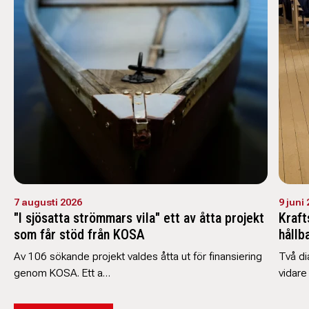
7 augusti 2026
9 juni
"I sjösatta strömmars vila" ett av åtta projekt
Kraft
som får stöd från KOSA
hållb
Av 106 sökande projekt valdes åtta ut för finansiering
Två di
genom KOSA. Ett a…
vidare