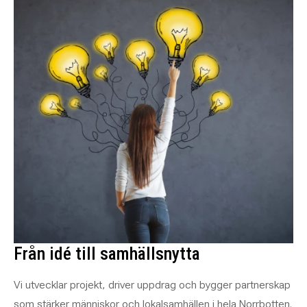
Från idé till samhällsnytta
Vi utvecklar projekt, driver uppdrag och bygger partnerskap
som stärker människor och lokalsamhällen i hela Norrbotten.