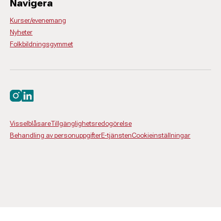
Navigera
Kurser/evenemang
Nyheter
Folkbildningsgymmet
Besök oss på instagram
Besök oss på linkedin
Visselblåsare
Tillgänglighetsredogörelse
Behandling av personuppgifter
E-tjänsten
Cookieinställningar