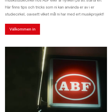
musikstudiecirkel hos ABF eller är nyfiken på att starta en.
Här finns tips och tricks som ni kan använda er av i er
studiecirkel, oavsett vilket mål ni har med ert musikprojekt!
Välkommen in