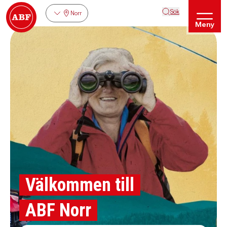
Sök
Norr
Meny
Välkommen till
ABF Norr