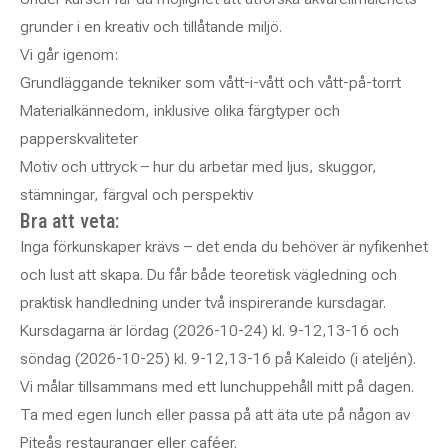
grunder i en kreativ och tillåtande miljö.
Vi går igenom:
Grundläggande tekniker som vått-i-vått och vått-på-torrt
Materialkännedom, inklusive olika färgtyper och
papperskvaliteter
Motiv och uttryck – hur du arbetar med ljus, skuggor,
stämningar, färgval och perspektiv
Bra att veta:
Inga förkunskaper krävs – det enda du behöver är nyfikenhet
och lust att skapa. Du får både teoretisk vägledning och
praktisk handledning under två inspirerande kursdagar.
Kursdagarna är lördag (2026-10-24) kl. 9-12,13-16 och
söndag (2026-10-25) kl. 9-12,13-16 på Kaleido (i ateljén).
Vi målar tillsammans med ett lunchuppehåll mitt på dagen.
Ta med egen lunch eller passa på att äta ute på någon av
Piteås restauranger eller caféer.