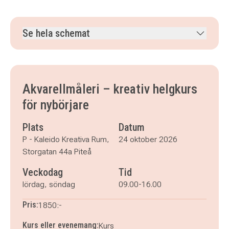
Se hela schemat
lördag 24 oktober 2026
klockan 09.00–16.00
söndag 25 oktober 2026
klockan 09.00–16.00
Akvarellmåleri – kreativ helgkurs
för nybörjare
Plats
Datum
P - Kaleido Kreativa Rum,
24 oktober 2026
Storgatan 44a Piteå
Veckodag
Tid
lördag, söndag
09.00-16.00
Pris:
1850:-
Kurs eller evenemang:
Kurs