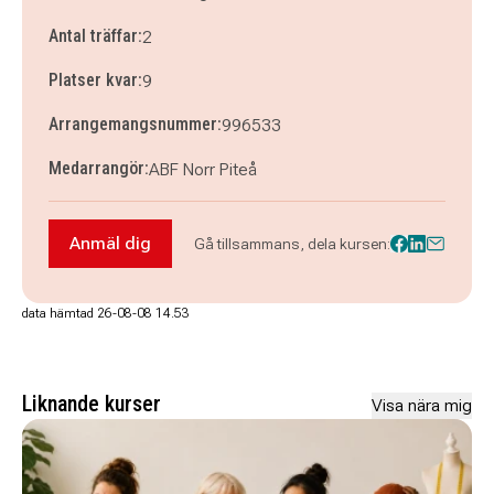
Antal träffar:
2
Platser kvar:
9
Arrangemangsnummer:
996533
Medarrangör:
ABF Norr Piteå
Anmäl dig
Gå tillsammans, dela kursen:
Anmäl dig till Akvarellmåleri – kreativ helgkurs 
data hämtad 26-08-08 14.53
Liknande kurser
Visa nära mig