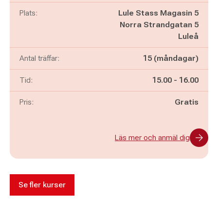
Plats:
Lule Stass Magasin 5
Norra Strandgatan 5
Luleå
Antal träffar:
15 (måndagar)
Pågår mellan
och
Tid:
15.00
-
16.00
Pris:
Gratis
Läs mer och anmäl dig
Se fler kurser