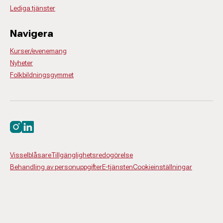
Lediga tjänster
Navigera
Kurser/evenemang
Nyheter
Folkbildningsgymmet
Besök oss på instagram
Besök oss på linkedin
Visselblåsare
Tillgänglighetsredogörelse
Behandling av personuppgifter
E-tjänsten
Cookieinställningar