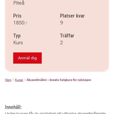
Piteå
Pris
Platser kvar
1850:-
9
Typ
Träffar
Kurs
2
Anmäl dig
Anmäl dig till Akvarellmåleri – kreativ helgkurs
Hem
Kurser
Akvarellmåleri – kreativ helgkurs för nybörjare
Innehåll:
Under kursen får du möjlighet att utforska akvarellmåleriets