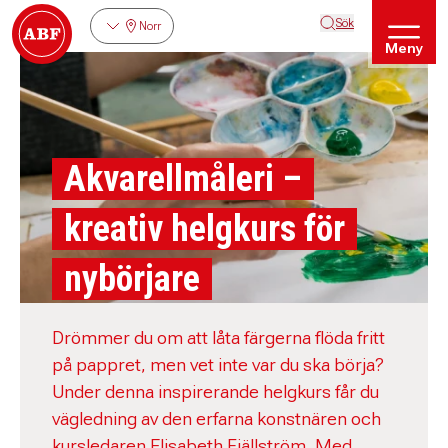
Sök
Norr
Meny
Akvarellmåleri –
kreativ helgkurs för
nybörjare
Drömmer du om att låta färgerna flöda fritt
på pappret, men vet inte var du ska börja?
Under denna inspirerande helgkurs får du
vägledning av den erfarna konstnären och
kursledaren Elisabeth Fjällström. Med