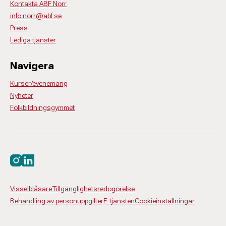
Kontakta ABF Norr
info.norr@abf.se
Press
Lediga tjänster
Navigera
Kurser/evenemang
Nyheter
Folkbildningsgymmet
Besök oss på instagram
Besök oss på linkedin
Visselblåsare
Tillgänglighetsredogörelse
Behandling av personuppgifter
E-tjänsten
Cookieinställningar