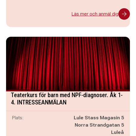
Läs mer och anmäl dig
Teaterkurs för barn med NPF-diagnoser. Åk 1-
4. INTRESSEANMÄLAN
Plats:
Lule Stass Magasin 5
Norra Strandgatan 5
Luleå