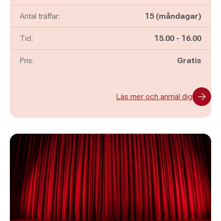
Antal träffar:
15 (måndagar)
Pågår mellan
och
Tid:
15.00
-
16.00
Pris:
Gratis
Läs mer och anmäl dig