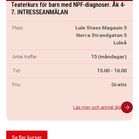
Teaterkurs för barn med NPF-diagnoser. Åk 4-
7. INTRESSEANMÄLAN
Plats:
Lule Stass Magasin 5
Norra Strandgatan 5
Luleå
Antal träffar:
15 (måndagar)
Pågår mellan
och
Tid:
15.00
-
16.00
Pris:
Gratis
Läs mer och anmäl dig
Se fler kurser