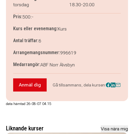
torsdag
18.30-20.00
Pris:
500:-
Kurs eller evenemang:
Kurs
Antal träffar:
6
Arrangemangsnummer:
996619
Medarrangör:
ABF Norr Älvsbyn
Anmäl dig
Gå tillsammans, dela kursen:
Anmäl dig till Intresseanmälan att sjunga i Hitk
data hämtad 26-08-07 04.15
Liknande kurser
Visa nära mig