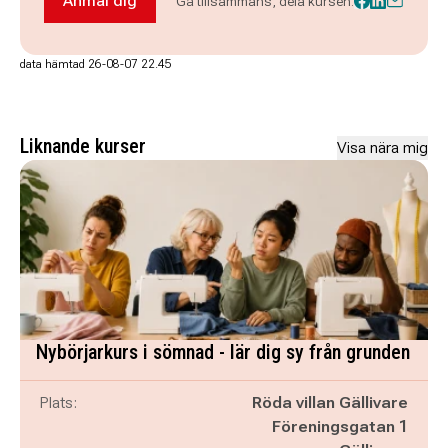
Anmäl dig
Gå tillsammans, dela kursen:
Anmäl dig till Teatergrupp - Kerstin med Stoff k
data hämtad 26-08-07 22.45
Liknande kurser
Visa nära mig
Nybörjarkurs i sömnad - lär dig sy från grunden
Plats:
Röda villan Gällivare
Föreningsgatan 1