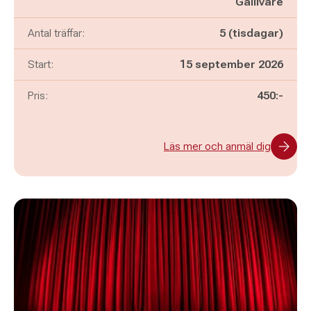
Gällivare
Antal träffar:
5 (tisdagar)
Start:
15 september 2026
Pris:
450:-
Läs mer och anmäl dig