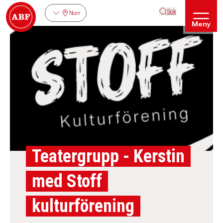
Sök
Norr
Meny
Teatergrupp - Kerstin
med Stoff
kulturförening