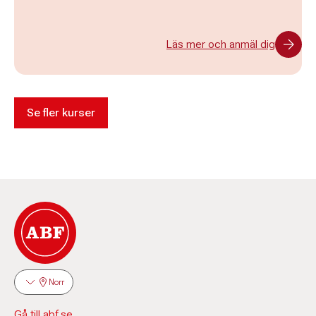
Läs mer och anmäl dig
Se fler kurser
Norr
Gå till abf.se