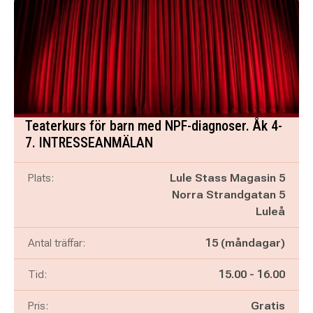
Teaterkurs för barn med NPF-diagnoser. Åk 4-
7. INTRESSEANMÄLAN
Plats:
Lule Stass Magasin 5
Norra Strandgatan 5
Luleå
Antal träffar:
15 (måndagar)
Pågår mellan
och
Tid:
15.00
-
16.00
Pris:
Gratis