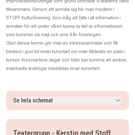
improvisationsövningar som grund utforskar vi teaterns värld
tillsammans. Genom att anmäla sig blir man medlem i
STOFF Kulturförening, kom ihåg att fylla i all information i
anmälan för att under våren kunna ta del av informationen
som kommer via mejl och sms från föreningen.
Obs! denna termin gör man en intresseanmälan och får
besked i god tid innan kursstart om man tilldelats en plats i
kursen. Kursstartens dagar och tider kan komma att ändras,
eventuella ändringar meddelas innan kursstart.
Se hela schemat
måndag 31 augusti 2026
klockan 19.00–20.30
måndag 7 september 2026
klockan 19.00–20.30
måndag 14 september 2026
klockan 19.00–20.30
Teatergrupp - Kerstin med Stoff