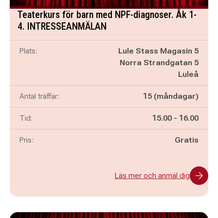
Teaterkurs för barn med NPF-diagnoser. Åk 1-
4. INTRESSEANMÄLAN
Plats:
Lule Stass Magasin 5
Norra Strandgatan 5
Luleå
Antal träffar:
15 (måndagar)
Pågår mellan
och
Tid:
15.00
-
16.00
Pris:
Gratis
Läs mer och anmäl dig