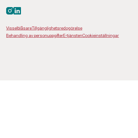
Besök oss på instagram
Besök oss på linkedin
Visselblåsare
Tillgänglighetsredogörelse
Behandling av personuppgifter
E-tjänsten
Cookieinställningar