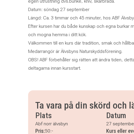
egen utrustning dvs.bunke, kniv, skärbräda.
Datum: söndag 27 september
Längd: Ca. 3 timmar och 45 minuter, hos ABF Älvsby
Efter kursen har du både kunskap och egna burkar
och mogna hemma i ditt kök.
Välkommen till en kurs där tradition, smak och hållb
Medarrangör är Älvsbyns Naturskyddsförening.
OBS! ABF förbehåller sig rätten att ändra tiden, detta m
deltagarna innan kursstart.
Ta vara på din skörd och l
Plats
Datum
Abf norr älvsbyn
27 septembe
Pris:
Kurs eller e
50:-