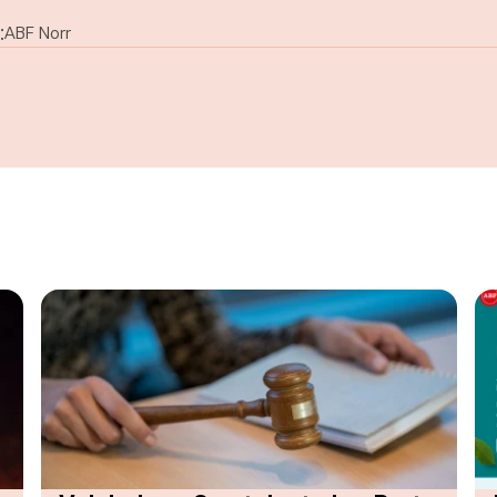
:
ABF Norr
h lär dig fermentera.