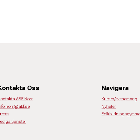
Kontakta Oss
Navigera
ontakta ABF Norr
Kurser/evenemang
nfo.norr@abf.se
Nyheter
ress
Folkbildningsgymme
ediga tjänster