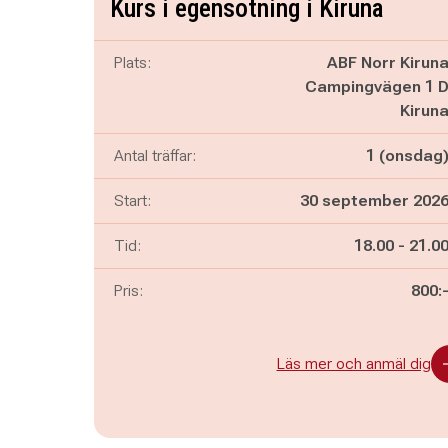
Kurs i egensotning i Kiruna
Plats:
ABF Norr Kirun
Campingvägen 1 
Kirun
Antal träffar:
1 (onsdag
Start:
30 september 202
Pågår mella
och
Tid:
18.00
-
21.0
Pris:
800:
Läs mer och anmäl dig