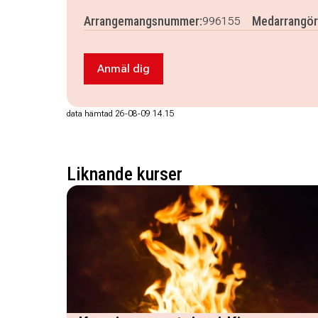
Arrangemangsnummer:
Medarrangör
996155
Anmäl dig
Anmäl dig till Ta vara på din skörd oc
data hämtad 26-08-09 14.15
Liknande kurser