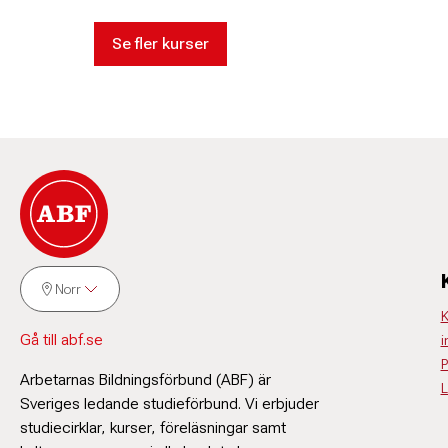
Se fler kurser
Norr
K
Gå till abf.se
i
P
Arbetarnas Bildningsförbund (ABF) är
L
Sveriges ledande studieförbund. Vi erbjuder
studiecirklar, kurser, föreläsningar samt