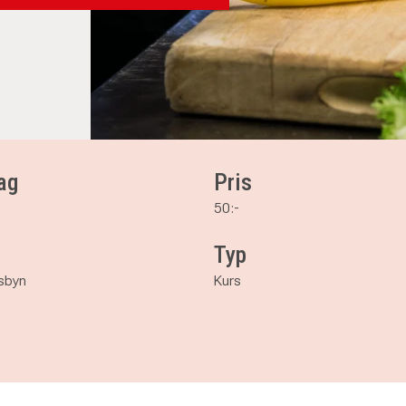
ag
Pris
50:-
Typ
vsbyn
Kurs
 fermentera.