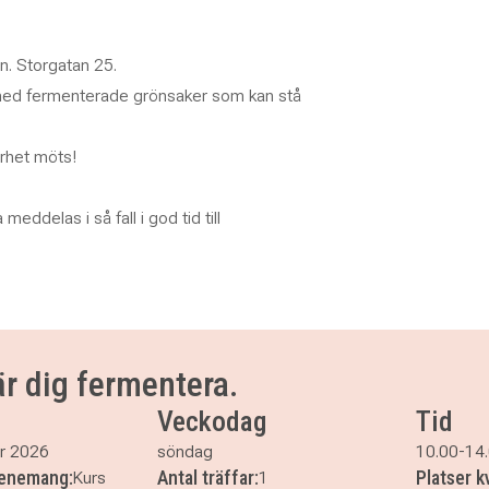
n. Storgatan 25.
 med fermenterade grönsaker som kan stå
arhet möts!
eddelas i så fall i god tid till
är dig fermentera.
Veckodag
Tid
r 2026
söndag
10.00-14
venemang:
Antal träffar:
Platser k
Kurs
1