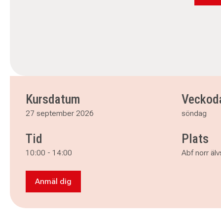
Kursdatum
Veckod
27 september 2026
söndag
Tid
Plats
10:00
-
14:00
Abf norr äl
Anmäl dig
Anmäl dig till Ta vara på din skörd och lär dig