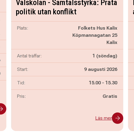
Valskolan - Samtalsstyrka: Prata
politik utan konflikt
a
D
Plats:
Folkets Hus Kalix
a
Köpmannagatan 25
Kalix
)
Antal träffar:
1 (söndag)
6
Start:
9 augusti 2026
n
0
Pågår mellan
och
Tid:
15.00
-
15.30
-
Pris:
Gratis
Läs mer