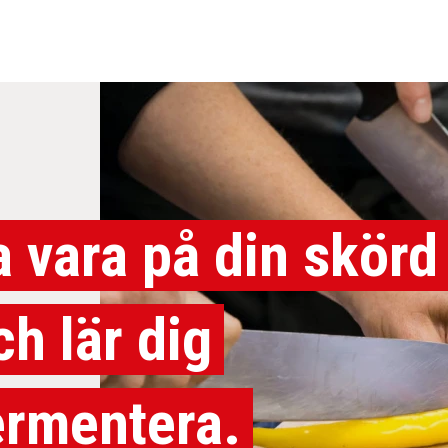
a vara på din skörd
ch lär dig
ermentera.