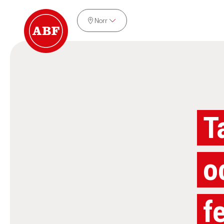
Norr
T
o
f