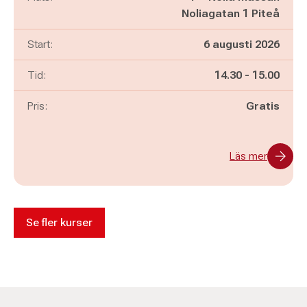
Noliagatan 1 Piteå
Start:
6 augusti 2026
Pågår mellan
och
Tid:
14.30
-
15.00
Pris:
Gratis
Läs mer
Se fler kurser