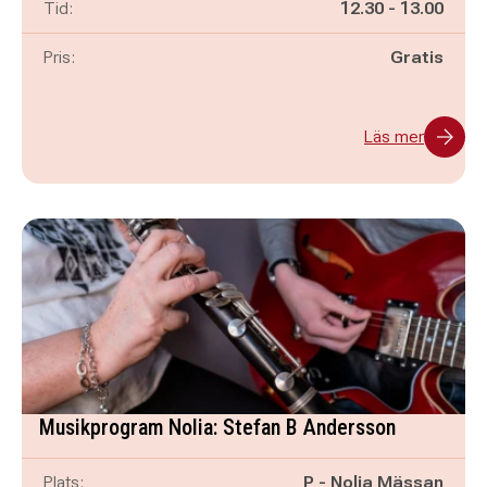
Pågår mellan
och
Tid:
12.30
-
13.00
Pris:
Gratis
Läs mer
Musikprogram Nolia: Stefan B Andersson
Plats:
P - Nolia Mässan