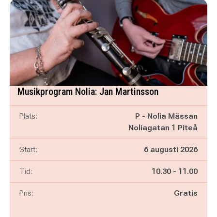
Musikprogram Nolia: Jan Martinsson
Plats:
P - Nolia Mässan
Noliagatan 1 Piteå
Start:
6 augusti 2026
Pågår mellan
och
Tid:
10.30
-
11.00
Pris:
Gratis