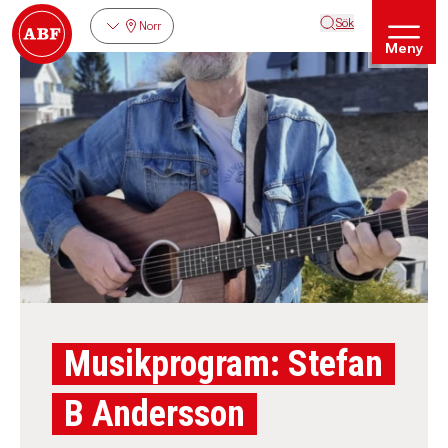
Sök
Norr
Meny
Musikprogram: Stefan
B Andersson