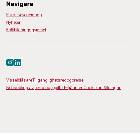
Navigera
Kurser/evenemang
Nyheter
Folkbildningsgymmet
Besök oss på instagram
Besök oss på linkedin
Visselblåsare
Tillgänglighetsredogörelse
Behandling av personuppgifter
E-tjänsten
Cookieinställningar