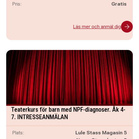
Pris:
Gratis
Läs mer och anmäl dig
Teaterkurs för barn med NPF-diagnoser. Åk 4-
7. INTRESSEANMÄLAN
Plats:
Lule Stass Magasin 5