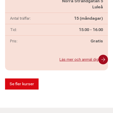
Norra Strandgatan 5
Luleå
Antal träffar:
15 (måndagar)
Pågår mellan
och
Tid:
15.00
-
16.00
Pris:
Gratis
Läs mer och anmäl dig
Se fler kurser