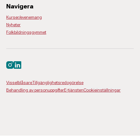
Navigera
Kurser/evenemang
Nyheter
Folkbildningsgymmet
Besök oss på instagram
Besök oss på linkedin
Visselblåsare
Tillgänglighetsredogörelse
Behandling av personuppgifter
E-tjänsten
Cookieinställningar