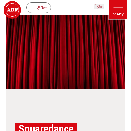
Sök
Norr
Meny
Squaredance