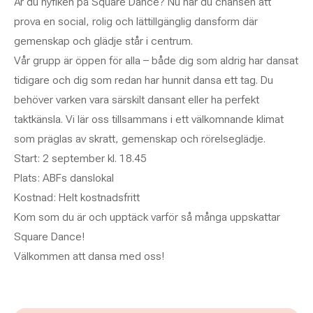
Är du nyfiken på Square Dance? Nu har du chansen att
prova en social, rolig och lättillgänglig dansform där
gemenskap och glädje står i centrum.
Vår grupp är öppen för alla – både dig som aldrig har dansat
tidigare och dig som redan har hunnit dansa ett tag. Du
behöver varken vara särskilt dansant eller ha perfekt
taktkänsla. Vi lär oss tillsammans i ett välkomnande klimat
som präglas av skratt, gemenskap och rörelseglädje.
Start: 2 september kl. 18.45
Plats: ABFs danslokal
Kostnad: Helt kostnadsfritt
Kom som du är och upptäck varför så många uppskattar
Square Dance!
Välkommen att dansa med oss!