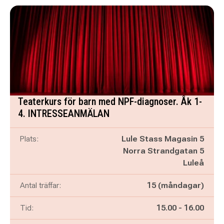
Teaterkurs för barn med NPF-diagnoser. Åk 1-
4. INTRESSEANMÄLAN
Plats:
Lule Stass Magasin 5
Norra Strandgatan 5
Luleå
Antal träffar:
15 (måndagar)
Pågår mellan
och
Tid:
15.00
-
16.00