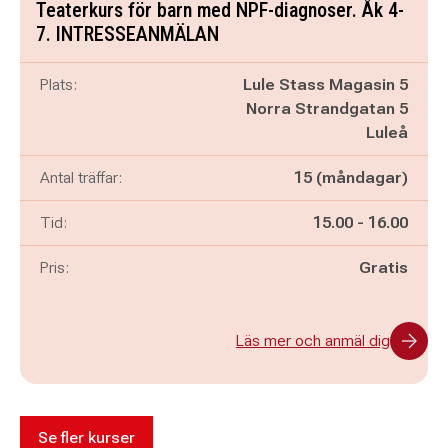
Teaterkurs för barn med NPF-diagnoser. Åk 4-
7. INTRESSEANMÄLAN
Plats:
Lule Stass Magasin 5
Norra Strandgatan 5
Luleå
Antal träffar:
15 (måndagar)
Pågår mellan
och
Tid:
15.00
-
16.00
Pris:
Gratis
Läs mer och anmäl dig
Se fler kurser