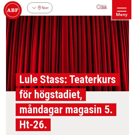
Sök
Norr
Meny
Lule Stass: Teaterkurs
för högstadiet,
måndagar magasin 5.
Ht-26.