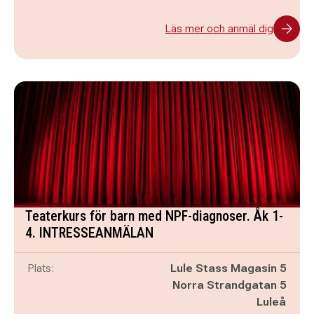
Läs mer och anmäl dig
Teaterkurs för barn med NPF-diagnoser. Åk 1-
4. INTRESSEANMÄLAN
Plats:
Lule Stass Magasin 5
Norra Strandgatan 5
Luleå