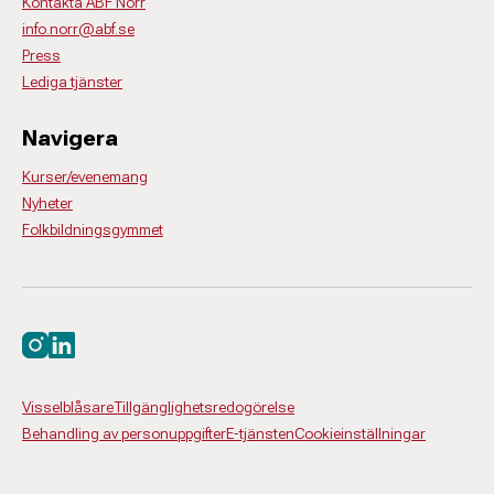
Kontakta ABF Norr
info.norr@abf.se
Press
Lediga tjänster
Navigera
Kurser/evenemang
Nyheter
Folkbildningsgymmet
Besök oss på instagram
Besök oss på linkedin
Visselblåsare
Tillgänglighetsredogörelse
Behandling av personuppgifter
E-tjänsten
Cookieinställningar