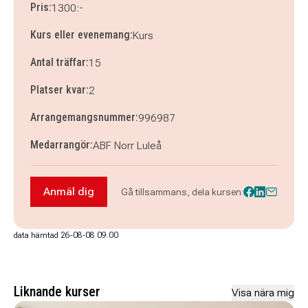
Pris:
1300:-
Kurs eller evenemang:
Kurs
Antal träffar:
15
Platser kvar:
2
Arrangemangsnummer:
996987
Medarrangör:
ABF Norr Luleå
Anmäl dig
Gå tillsammans, dela kursen:
Anmäl dig till Lule Stass: Teaterkurs för högst
data hämtad 26-08-08 09.00
Liknande kurser
Visa nära mig