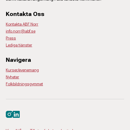
Kontakta Oss
Kontakta ABF Norr
info.norr@abf.se
Press
Lediga tjänster
Navigera
Kurser/evenemang
Nyheter
Folkbildningsgymmet
Besök oss på instagram
Besök oss på linkedin