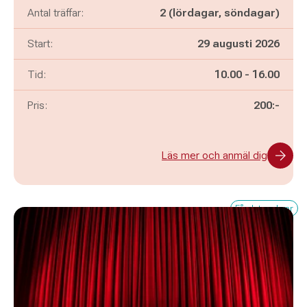
Antal träffar:
2 (lördagar, söndagar)
Start:
29 augusti 2026
Pågår mellan
och
Tid:
10.00
-
16.00
Pris:
200:-
Läs mer och anmäl dig
Få platser kvar