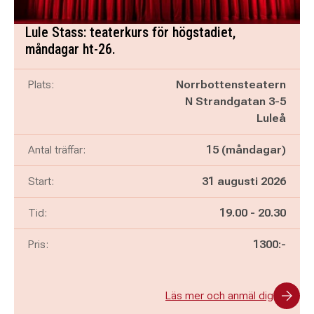
Lule Stass: teaterkurs för högstadiet,
måndagar ht-26.
Plats:
Norrbottensteatern
N Strandgatan 3-5
Luleå
Antal träffar:
15 (måndagar)
Start:
31 augusti 2026
Pågår mellan
och
Tid:
19.00
-
20.30
Pris:
1300:-
Läs mer och anmäl dig