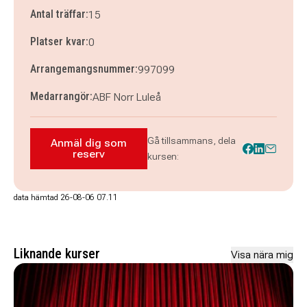
Antal träffar:
15
Platser kvar:
0
Arrangemangsnummer:
997099
Medarrangör:
ABF Norr Luleå
Gå tillsammans, dela
Anmäl dig som
Anmäl dig som reserv till Lule Stass: Teate
reserv
kursen:
data hämtad 26-08-06 07.11
Liknande kurser
Visa nära mig