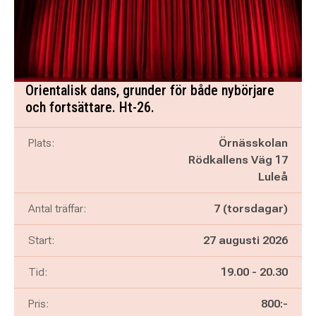
Orientalisk dans, grunder för både nybörjare
och fortsättare. Ht-26.
Plats:
Örnässkolan
Rödkallens Väg 17
Luleå
Antal träffar:
7 (torsdagar)
Start:
27 augusti 2026
Pågår mellan
och
Tid:
19.00
-
20.30
Pris:
800:-