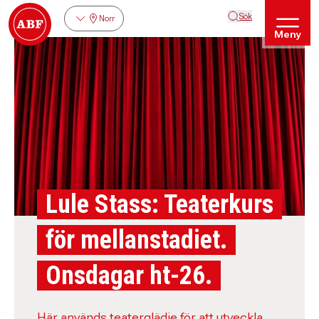
Sök
Norr
Meny
Lule Stass: Teaterkurs
för mellanstadiet.
Onsdagar ht-26.
Här används teaterglädje för att utveckla