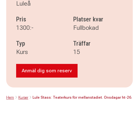
Luleå
Pris
Platser kvar
1300:-
Fullbokad
Typ
Träffar
Kurs
15
Anmäl dig som reserv
Anmäl dig som reserv till Lule Stass: Te
Hem
Kurser
Lule Stass: Teaterkurs för mellanstadiet. Onsdagar ht-26.