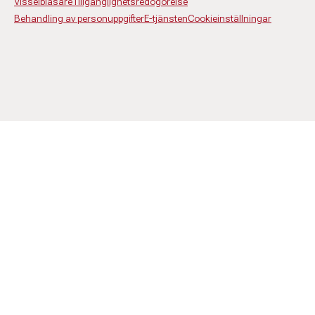
Visselblåsare
Tillgänglighetsredogörelse
Behandling av personuppgifter
E-tjänsten
Cookieinställningar