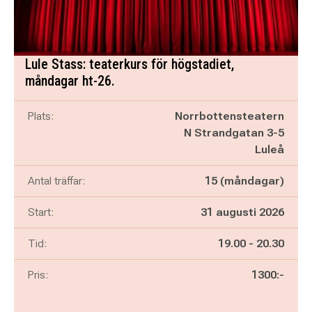
Lule Stass: teaterkurs för högstadiet,
måndagar ht-26.
Plats:
Norrbottensteatern
N Strandgatan 3-5
Luleå
Antal träffar:
15 (måndagar)
Start:
31 augusti 2026
Pågår mellan
och
Tid:
19.00
-
20.30
Pris:
1300:-