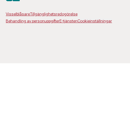
Visselblåsare
Tillgänglighetsredogörelse
Behandling av personuppgifter
E-tjänsten
Cookieinställningar