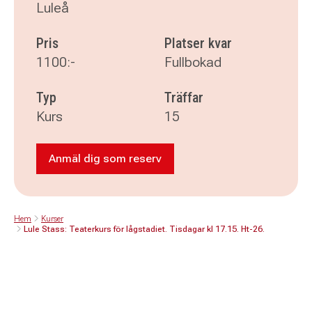
Luleå
Pris
Platser kvar
1100:-
Fullbokad
Typ
Träffar
Kurs
15
Anmäl dig som reserv
Anmäl dig som reserv till Lule Stass: Tea
Hem
Kurser
Lule Stass: Teaterkurs för lågstadiet. Tisdagar kl 17.15. Ht-26.