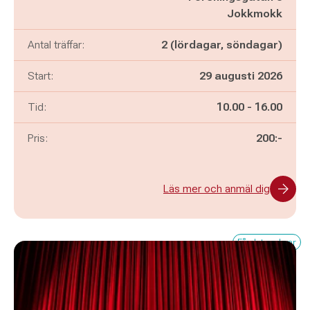
Jokkmokk
Antal träffar:
2 (lördagar, söndagar)
Start:
29 augusti 2026
Pågår mellan
och
Tid:
10.00
-
16.00
Pris:
200:-
Läs mer och anmäl dig
Få platser kvar