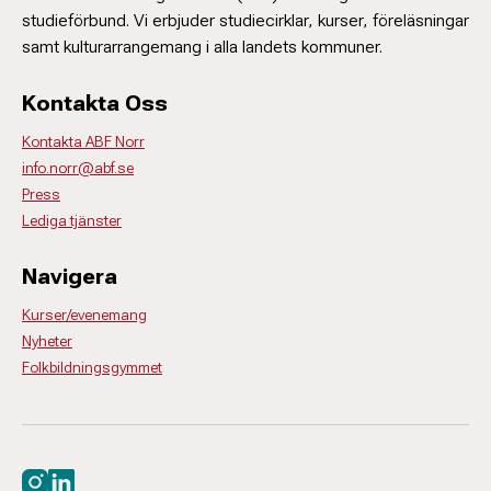
studieförbund. Vi erbjuder studiecirklar, kurser, föreläsningar
samt kulturarrangemang i alla landets kommuner.
Kontakta Oss
Kontakta ABF Norr
info.norr@abf.se
Press
Lediga tjänster
Navigera
Kurser/evenemang
Nyheter
Folkbildningsgymmet
Besök oss på instagram
Besök oss på linkedin