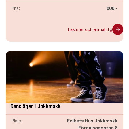
Pris:
800:-
Läs mer och anmäl dig
Dansläger i Jokkmokk
Plats:
Folkets Hus Jokkmokk
Föreningsgatan 8