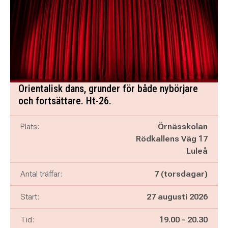
Orientalisk dans, grunder för både nybörjare
och fortsättare. Ht-26.
Plats:
Örnässkolan
Rödkallens Väg 17
Luleå
Antal träffar:
7 (torsdagar)
Start:
27 augusti 2026
Pågår mellan
och
Tid:
19.00
-
20.30