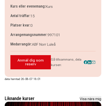
Kurs eller evenemang:
Kurs
Antal träffar:
15
Platser kvar:
0
Arrangemangsnummer:
997101
Medarrangör:
ABF Norr Luleå
Gå tillsammans, dela
Anmäl dig som
Anmäl dig som reserv till Lule Stass: Teater
reserv
kursen:
data hämtad 26-08-07 18.01
Liknande kurser
Visa nära mig